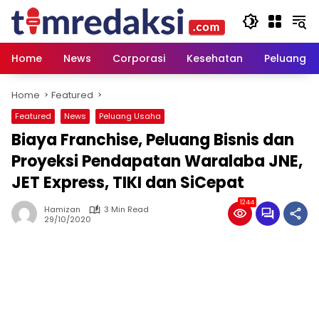
Skip
to
content
Home
News
Corporasi
Kesehatan
Peluang U
Home
Featured
Featured
News
Peluang Usaha
Biaya Franchise, Peluang Bisnis dan
Proyeksi Pendapatan Waralaba JNE,
JET Express, TIKI dan SiCepat
1244
Hamizan
3 Min Read
29/10/2020