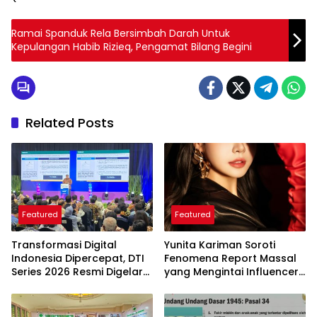
Ramai Spanduk Rela Bersimbah Darah Untuk
Kepulangan Habib Rizieq, Pengamat Bilang Begini
Related Posts
Featured
Featured
Transformasi Digital
Yunita Kariman Soroti
Indonesia Dipercepat, DTI
Fenomena Report Massal
Series 2026 Resmi Digelar
yang Mengintai Influencer,
di Jakarta
Ini Langkah Proteksi Akun
yang Perlu Diketahui