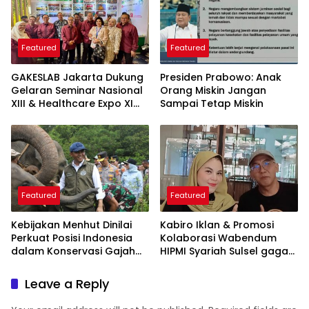
Featured
Featured
GAKESLAB Jakarta Dukung
Presiden Prabowo: Anak
Gelaran Seminar Nasional
Orang Miskin Jangan
XIII & Healthcare Expo XI
Sampai Tetap Miskin
ARSSI 2026
Featured
Featured
Kebijakan Menhut Dinilai
Kabiro Iklan & Promosi
Perkuat Posisi Indonesia
Kolaborasi Wabendum
dalam Konservasi Gajah
HIPMI Syariah Sulsel gagas
Dunia
kerjasama CSR BUMN &
BUMD
Leave a Reply