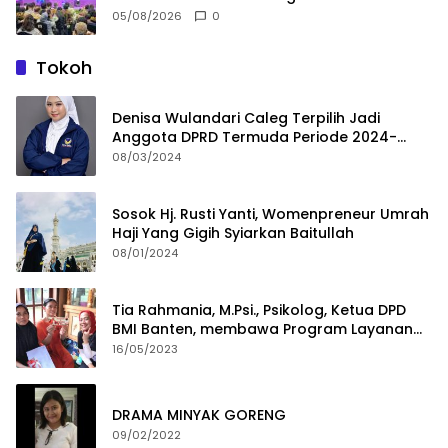
05/08/2026
0
Tokoh
Denisa Wulandari Caleg Terpilih Jadi
Anggota DPRD Termuda Periode 2024-
2029
08/03/2024
Sosok Hj. Rusti Yanti, Womenpreneur Umrah
Haji Yang Gigih Syiarkan Baitullah
08/01/2024
Tia Rahmania, M.Psi., Psikolog, Ketua DPD
BMI Banten, membawa Program Layanan
Pembuatan Dokumen Kependudukan
16/05/2023
DRAMA MINYAK GORENG
09/02/2022