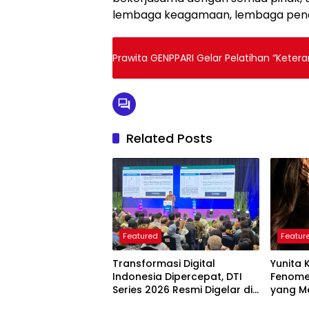
lembaga keagamaan, lembaga pendid
Prawita GENPPARI Gelar Pelatihan “Kete
Related Posts
Featured
Featur
Transformasi Digital
Yunita 
Indonesia Dipercepat, DTI
Fenome
Series 2026 Resmi Digelar di
yang Me
Jakarta
Langkah