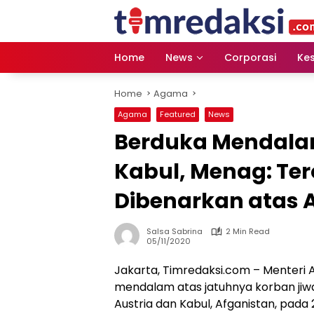
Skip
to
content
Home
News
Corporasi
Ke
Home
Agama
Agama
Featured
News
Berduka Mendala
Kabul, Menag: Ter
Dibenarkan atas 
Salsa Sabrina
2 Min Read
05/11/2020
Jakarta, Timredaksi.com – Menteri
mendalam atas jatuhnya korban jiwa
Austria dan Kabul, Afganistan, pad