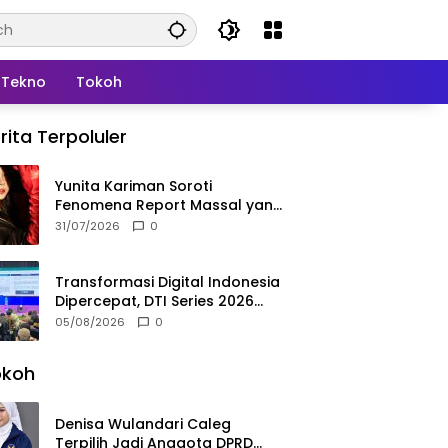
Tekno
Tokoh
rita Terpoluler
Yunita Kariman Soroti
Fenomena Report Massal yang
Mengintai Influencer, Ini
31/07/2026
0
Langkah Proteksi Akun yang
Perlu Diketahui
Transformasi Digital Indonesia
Dipercepat, DTI Series 2026
Resmi Digelar di Jakarta
05/08/2026
0
okoh
Denisa Wulandari Caleg
Terpilih Jadi Anggota DPRD