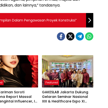
ikan, dan lainnya,” tandasnya.
rampilan Dalam Pengawasan Proyek Konstruksi”
ed
Featured
Kariman Soroti
GAKESLAB Jakarta Dukung
na Report Massal
Gelaran Seminar Nasional
ngintai Influencer, Ini
XIII & Healthcare Expo XI
 Proteksi Akun yang
ARSSI 2026