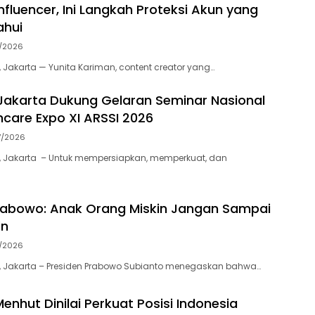
nfluencer, Ini Langkah Proteksi Akun yang
ahui
7/2026
 Jakarta — Yunita Kariman, content creator yang…
akarta Dukung Gelaran Seminar Nasional
thcare Expo XI ARSSI 2026
7/2026
, Jakarta – Untuk mempersiapkan, memperkuat, dan
rabowo: Anak Orang Miskin Jangan Sampai
in
7/2026
, Jakarta – Presiden Prabowo Subianto menegaskan bahwa…
enhut Dinilai Perkuat Posisi Indonesia