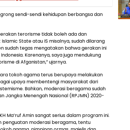
ngrong sendi-sendi kehidupan berbangsa dan
rakan terorisme tidak boleh ada dan
slamic State atau IS misalnya, sudah dilarang
iden sudah tegas mengatakan bahwa gerakan ini
i Indonesia. Karenanya, saya juga mendukung
sme di Afganistan,” ujarnya.
para tokoh agama terus berupaya melakukan
agai upaya membentengi masyarakat dari
ekstemisme. Bahkan, moderasi beragama sudah
n Jangka Menengah Nasional (RPJMN) 2020-
H Ma’ruf Amin sangat serius dalam program ini.
an penguatan moderasi beragama, tentu
okoh agama, pimpinan ormas, majelis dan