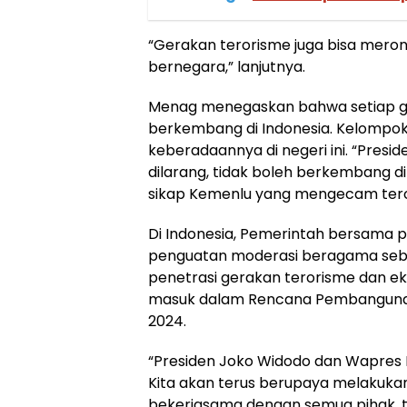
“Gerakan terorisme juga bisa mero
bernegara,” lanjutnya.
Menag menegaskan bahwa setiap ge
berkembang di Indonesia. Kelompok I
keberadaannya di negeri ini. “Pres
dilarang, tidak boleh berkembang d
sikap Kemenlu yang mengecam terori
Di Indonesia, Pemerintah bersama 
penguatan moderasi beragama seb
penetrasi gerakan terorisme dan 
masuk dalam Rencana Pembanguna
2024.
“Presiden Joko Widodo dan Wapres K
Kita akan terus berupaya melakuk
bekerjasama dengan semua pihak, t