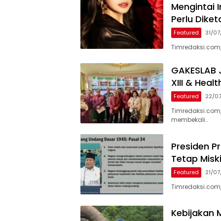
Mengintai I
Perlu Diket
Featured
31/0
Timredaksi.com,
GAKESLAB J
XIII & Heal
Featured
22/0
Timredaksi.com
membekali…
Presiden P
Tetap Misk
Featured
21/0
Timredaksi.com
Kebijakan M