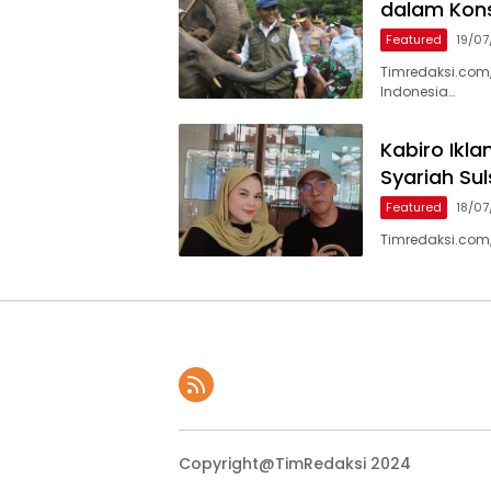
dalam Kons
Featured
19/0
Timredaksi.com,
Indonesia…
Kabiro Ikl
Syariah Su
Featured
18/0
Timredaksi.com,
Copyright@TimRedaksi 2024