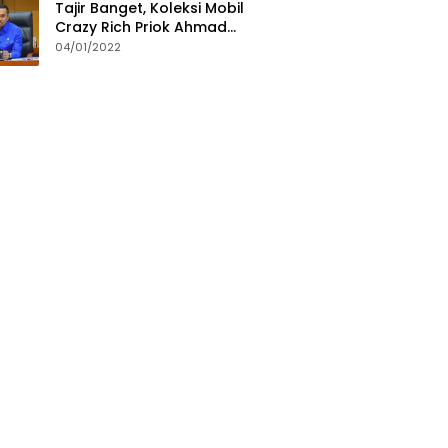
Tajir Banget, Koleksi Mobil
Crazy Rich Priok Ahmad
Sahroni Bikin Ngiler
04/01/2022