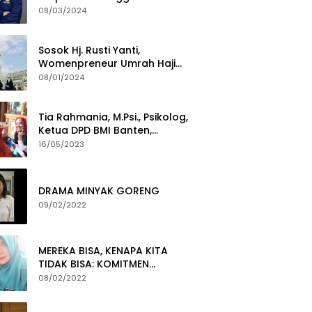
Termuda Periode 2024-2029
08/03/2024
Sosok Hj. Rusti Yanti,
Womenpreneur Umrah Haji
Yang Gigih Syiarkan Baitullah
08/01/2024
Tia Rahmania, M.Psi., Psikolog,
Ketua DPD BMI Banten,
membawa Program Layanan
16/05/2023
Pembuatan Dokumen
Kependudukan
DRAMA MINYAK GORENG
09/02/2022
MEREKA BISA, KENAPA KITA
TIDAK BISA: KOMITMEN
PEMBERANTASAN KORUPSI
08/02/2022