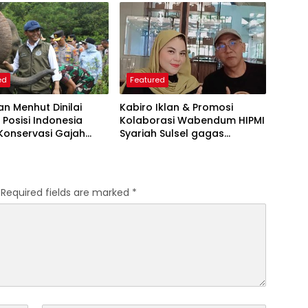
iketahui
ed
Featured
an Menhut Dinilai
Kabiro Iklan & Promosi
 Posisi Indonesia
Kolaborasi Wabendum HIPMI
Konservasi Gajah
Syariah Sulsel gagas
kerjasama CSR BUMN &
BUMD
Required fields are marked
*