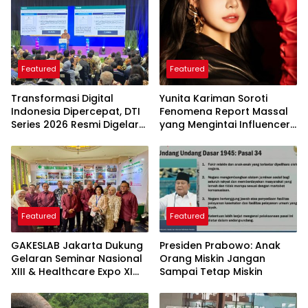
Featured
Featured
Transformasi Digital
Yunita Kariman Soroti
Indonesia Dipercepat, DTI
Fenomena Report Massal
Series 2026 Resmi Digelar
yang Mengintai Influencer,
di Jakarta
Ini Langkah Proteksi Akun
yang Perlu Diketahui
Featured
Featured
GAKESLAB Jakarta Dukung
Presiden Prabowo: Anak
Gelaran Seminar Nasional
Orang Miskin Jangan
XIII & Healthcare Expo XI
Sampai Tetap Miskin
ARSSI 2026