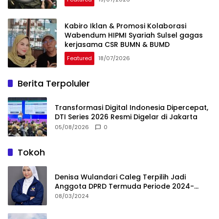
Kabiro Iklan & Promosi Kolaborasi
Wabendum HIPMI Syariah Sulsel gagas
kerjasama CSR BUMN & BUMD
Featured
18/07/2026
Berita Terpoluler
Transformasi Digital Indonesia Dipercepat,
DTI Series 2026 Resmi Digelar di Jakarta
05/08/2026
0
Tokoh
Denisa Wulandari Caleg Terpilih Jadi
Anggota DPRD Termuda Periode 2024-
2029
08/03/2024