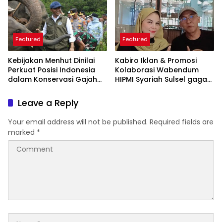
Featured
Featured
Kebijakan Menhut Dinilai
Kabiro Iklan & Promosi
Perkuat Posisi Indonesia
Kolaborasi Wabendum
dalam Konservasi Gajah
HIPMI Syariah Sulsel gagas
Dunia
kerjasama CSR BUMN &
BUMD
Leave a Reply
Your email address will not be published.
Required fields are
marked
*