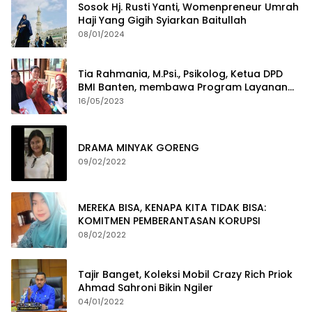
Sosok Hj. Rusti Yanti, Womenpreneur Umrah
Haji Yang Gigih Syiarkan Baitullah
08/01/2024
Tia Rahmania, M.Psi., Psikolog, Ketua DPD
BMI Banten, membawa Program Layanan
Pembuatan Dokumen Kependudukan
16/05/2023
DRAMA MINYAK GORENG
09/02/2022
MEREKA BISA, KENAPA KITA TIDAK BISA:
KOMITMEN PEMBERANTASAN KORUPSI
08/02/2022
Tajir Banget, Koleksi Mobil Crazy Rich Priok
Ahmad Sahroni Bikin Ngiler
04/01/2022