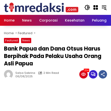
Skip
to
content
Home
News
Corporasi
Kesehatan
Peluang U
Home
Featured
Featured
News
Bank Papua dan Dana Otsus Harus
Berpihak Pada Pelaku Usaha Orang
Asli Papua
224
Salsa Sabrina
2 Min Read
06/08/2025