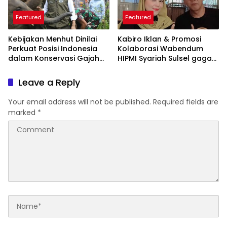
Featured
Featured
Kebijakan Menhut Dinilai
Kabiro Iklan & Promosi
Perkuat Posisi Indonesia
Kolaborasi Wabendum
dalam Konservasi Gajah
HIPMI Syariah Sulsel gagas
Dunia
kerjasama CSR BUMN &
BUMD
Leave a Reply
Your email address will not be published.
Required fields are
marked
*