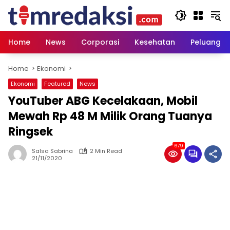
Skip
to
content
Home
News
Corporasi
Kesehatan
Peluang U
Home
Ekonomi
Ekonomi
Featured
News
YouTuber ABG Kecelakaan, Mobil
Mewah Rp 48 M Milik Orang Tuanya
Ringsek
679
Salsa Sabrina
2 Min Read
21/11/2020