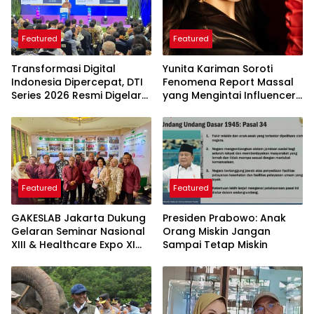
Featured
Featured
Transformasi Digital
Yunita Kariman Soroti
Indonesia Dipercepat, DTI
Fenomena Report Massal
Series 2026 Resmi Digelar
yang Mengintai Influencer,
di Jakarta
Ini Langkah Proteksi Akun
yang Perlu Diketahui
Featured
Featured
GAKESLAB Jakarta Dukung
Presiden Prabowo: Anak
Gelaran Seminar Nasional
Orang Miskin Jangan
XIII & Healthcare Expo XI
Sampai Tetap Miskin
ARSSI 2026