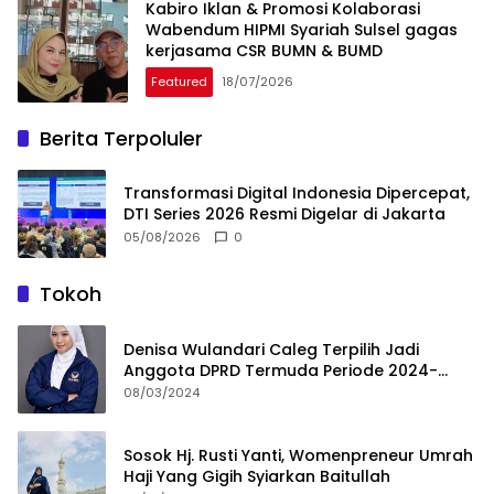
Kabiro Iklan & Promosi Kolaborasi
Wabendum HIPMI Syariah Sulsel gagas
kerjasama CSR BUMN & BUMD
Featured
18/07/2026
Berita Terpoluler
Transformasi Digital Indonesia Dipercepat,
DTI Series 2026 Resmi Digelar di Jakarta
05/08/2026
0
Tokoh
Denisa Wulandari Caleg Terpilih Jadi
Anggota DPRD Termuda Periode 2024-
2029
08/03/2024
Sosok Hj. Rusti Yanti, Womenpreneur Umrah
Haji Yang Gigih Syiarkan Baitullah