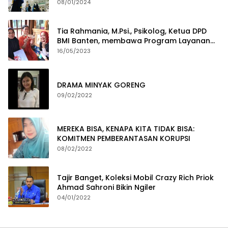
08/01/2024
Tia Rahmania, M.Psi., Psikolog, Ketua DPD
BMI Banten, membawa Program Layanan
Pembuatan Dokumen Kependudukan
16/05/2023
DRAMA MINYAK GORENG
09/02/2022
MEREKA BISA, KENAPA KITA TIDAK BISA:
KOMITMEN PEMBERANTASAN KORUPSI
08/02/2022
Tajir Banget, Koleksi Mobil Crazy Rich Priok
Ahmad Sahroni Bikin Ngiler
04/01/2022