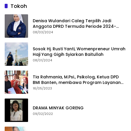
Tokoh
Denisa Wulandari Caleg Terpilih Jadi
Anggota DPRD Termuda Periode 2024-
2029
08/03/2024
Sosok Hj. Rusti Yanti, Womenpreneur Umrah
Haji Yang Gigih Syiarkan Baitullah
08/01/2024
Tia Rahmania, M.Psi., Psikolog, Ketua DPD
BMI Banten, membawa Program Layanan
Pembuatan Dokumen Kependudukan
16/05/2023
DRAMA MINYAK GORENG
09/02/2022