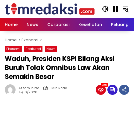
Skip
to
content
Home
News
Corporasi
Kesehatan
Peluang U
Home
Ekonomi
Ekonomi
Featured
News
Waduh, Presiden KSPI Bilang Aksi
Buruh Tolak Omnibus Law Akan
Semakin Besar
705
Azzam Putra
1 Min Read
15/10/2020