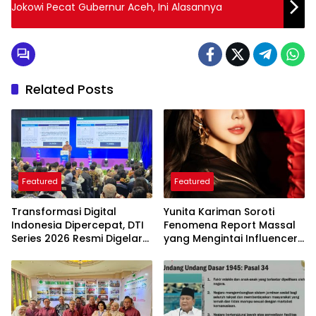
Jokowi Pecat Gubernur Aceh, Ini Alasannya
Related Posts
Featured
Featured
Transformasi Digital
Yunita Kariman Soroti
Indonesia Dipercepat, DTI
Fenomena Report Massal
Series 2026 Resmi Digelar
yang Mengintai Influencer,
di Jakarta
Ini Langkah Proteksi Akun
yang Perlu Diketahui