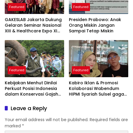
Featured
Featured
GAKESLAB Jakarta Dukung
Presiden Prabowo: Anak
Gelaran Seminar Nasional
Orang Miskin Jangan
XIII & Healthcare Expo XI
Sampai Tetap Miskin
ARSSI 2026
Featured
Featured
Kebijakan Menhut Dinilai
Kabiro Iklan & Promosi
Perkuat Posisi Indonesia
Kolaborasi Wabendum
dalam Konservasi Gajah
HIPMI Syariah Sulsel gagas
Dunia
kerjasama CSR BUMN &
BUMD
Leave a Reply
Your email address will not be published.
Required fields are
marked
*