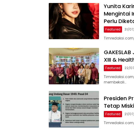
Yunita Kar
Mengintai I
Perlu Diket
Featured
31/0
Timredaksi.com,
GAKESLAB J
XIII & Heal
Featured
22/0
Timredaksi.com
membekali…
Presiden P
Tetap Misk
Featured
21/0
Timredaksi.com