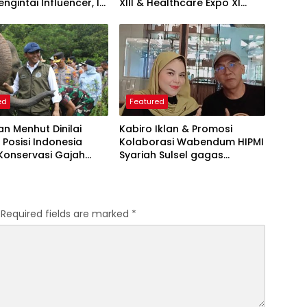
ngintai Influencer, Ini
XIII & Healthcare Expo XI
 Proteksi Akun yang
ARSSI 2026
iketahui
ed
Featured
an Menhut Dinilai
Kabiro Iklan & Promosi
 Posisi Indonesia
Kolaborasi Wabendum HIPMI
Konservasi Gajah
Syariah Sulsel gagas
kerjasama CSR BUMN &
BUMD
Required fields are marked
*