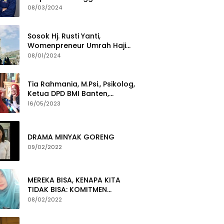
Termuda Periode 2024-2029
08/03/2024
Sosok Hj. Rusti Yanti,
Womenpreneur Umrah Haji
Yang Gigih Syiarkan Baitullah
08/01/2024
Tia Rahmania, M.Psi., Psikolog,
Ketua DPD BMI Banten,
membawa Program Layanan
16/05/2023
Pembuatan Dokumen
Kependudukan
DRAMA MINYAK GORENG
09/02/2022
MEREKA BISA, KENAPA KITA
TIDAK BISA: KOMITMEN
PEMBERANTASAN KORUPSI
08/02/2022