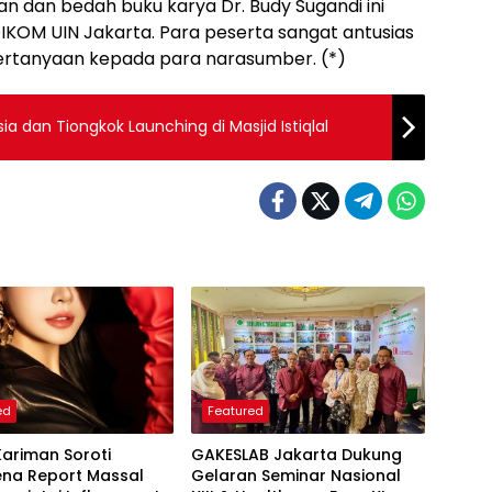
n dan bedah buku karya Dr. Budy Sugandi ini
DIKOM UIN Jakarta. Para peserta sangat antusias
rtanyaan kepada para narasumber. (*)
a dan Tiongkok Launching di Masjid Istiqlal
ed
Featured
Kariman Soroti
GAKESLAB Jakarta Dukung
na Report Massal
Gelaran Seminar Nasional