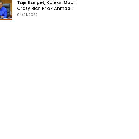
Tajir Banget, Koleksi Mobil
Crazy Rich Priok Ahmad
Sahroni Bikin Ngiler
04/01/2022