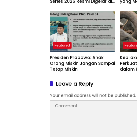
Series 2026 Resmi Digelar di
yang Me
Jakarta
Langkah
Perlu D
Featured
Featur
Presiden Prabowo: Anak
Kebijak
Orang Miskin Jangan Sampai
Perkuat
Tetap Miskin
dalam 
Dunia
Leave a Reply
Your email address will not be published.