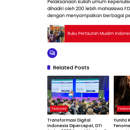
Pelaksanaan kuliah umum kepenulisa
dihadiri oleh 200 lebih mahasiswa F
dengan menyampaikan berbagai pe
Buku Pertautan Muslim Indonesi
Related Posts
Featured
Featur
Transformasi Digital
Yunita 
Indonesia Dipercepat, DTI
Fenome