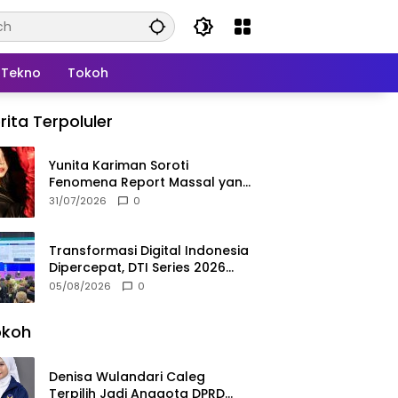
Tekno
Tokoh
rita Terpoluler
Yunita Kariman Soroti
Fenomena Report Massal yang
Mengintai Influencer, Ini
31/07/2026
0
Langkah Proteksi Akun yang
Perlu Diketahui
Transformasi Digital Indonesia
Dipercepat, DTI Series 2026
Resmi Digelar di Jakarta
05/08/2026
0
okoh
Denisa Wulandari Caleg
Terpilih Jadi Anggota DPRD