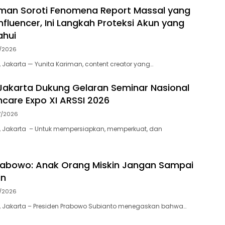
iman Soroti Fenomena Report Massal yang
nfluencer, Ini Langkah Proteksi Akun yang
ahui
7/2026
 Jakarta — Yunita Kariman, content creator yang…
akarta Dukung Gelaran Seminar Nasional
thcare Expo XI ARSSI 2026
7/2026
, Jakarta – Untuk mempersiapkan, memperkuat, dan
rabowo: Anak Orang Miskin Jangan Sampai
in
7/2026
, Jakarta – Presiden Prabowo Subianto menegaskan bahwa…