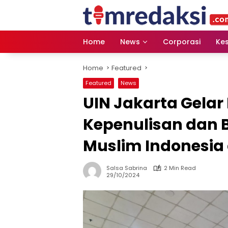
Skip
to
content
Home
News
Corporasi
Ke
Home
Featured
Featured
News
UIN Jakarta Gela
Kepenulisan dan 
Muslim Indonesia
Salsa Sabrina
2 Min Read
29/10/2024