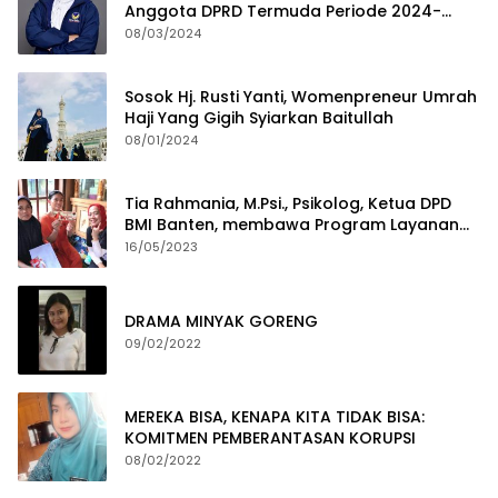
Anggota DPRD Termuda Periode 2024-
2029
08/03/2024
Sosok Hj. Rusti Yanti, Womenpreneur Umrah
Haji Yang Gigih Syiarkan Baitullah
08/01/2024
Tia Rahmania, M.Psi., Psikolog, Ketua DPD
BMI Banten, membawa Program Layanan
Pembuatan Dokumen Kependudukan
16/05/2023
DRAMA MINYAK GORENG
09/02/2022
MEREKA BISA, KENAPA KITA TIDAK BISA:
KOMITMEN PEMBERANTASAN KORUPSI
08/02/2022