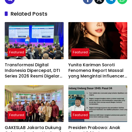
Related Posts
Featured
Featured
Transformasi Digital
Yunita Kariman Soroti
Indonesia Dipercepat, DTI
Fenomena Report Massal
Series 2026 Resmi Digelar
yang Mengintai Influencer,
di Jakarta
Ini Langkah Proteksi Akun
yang Perlu Diketahui
Featured
Featured
GAKESLAB Jakarta Dukung
Presiden Prabowo: Anak