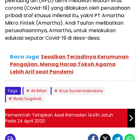
pelindung diri (APD) demi melawan wabah virus
corona (Covid-19) yang dilakukan oleh perusahaan
pribadi staf khusus milenial itu, yakni PT Amartha
Mikro Fintek (Amartha). Andi Taufan melibatkan
perusahaannnya, Amartha, untuk melakukan
edukasi seputar Covid-19 di desa-desa.
Baca Juga
Sesalkan Terjadinya Kerumunan
Pengajian, Menag Harap Tokoh Agama
Lebih Arif saat Pandemi
Tags:
Ali Rifan
Arus Survei Indonesia
Budy Sugandi
Pemerintah Tetapkan Awal Ramadan 1441H Jatuh
Pada 24 April 2020