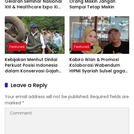
Gelaran Seminar Nasional
Orang Miskin Jangan
XIII & Healthcare Expo XI
Sampai Tetap Miskin
ARSSI 2026
Featured
Featured
Kebijakan Menhut Dinilai
Kabiro Iklan & Promosi
Perkuat Posisi Indonesia
Kolaborasi Wabendum
dalam Konservasi Gajah
HIPMI Syariah Sulsel gagas
Dunia
kerjasama CSR BUMN &
BUMD
Leave a Reply
Your email address will not be published.
Required fields are
marked
*