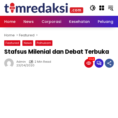
Skip
to
content
Home
News
Corporasi
Kesehatan
Peluang U
Home
Featured
Featured
News
Polhukam
Stafsus Milenial dan Debat Terbuka
1244
Admin
2 Min Read
23/04/2020