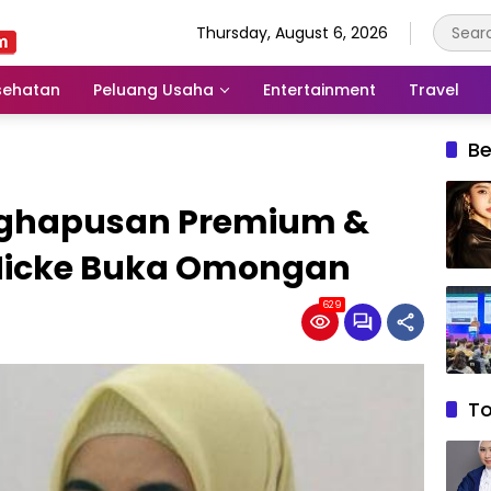
Thursday, August 6, 2026
sehatan
Peluang Usaha
Entertainment
Travel
Be
nghapusan Premium &
s Nicke Buka Omongan
629
T