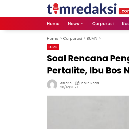
Skip
to
content
Home
News
Corporasi
Ke
Home
Corporasi
BUMN
BUMN
Soal Rencana Pe
Pertalite, Ibu Bo
Asrorie
2 Min Read
28/12/2021