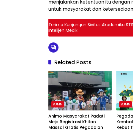
menjalankan ketentuan itu denga
untuk masyarakat dan ketersediaan
Terima Kunjungan Sivitas Akademika STIN,
Intelijen Medik
Related Posts
BUMN
BUMN
‎Animo Masyarakat Padati
Pegada
Meja Registrasi Khitan
Kembali
Massal Gratis Pegadaian
Rebut 
Gram E