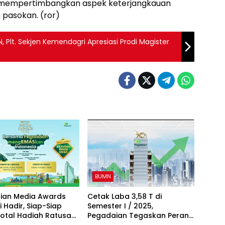
n mempertimbangkan aspek keterjangkauan
 pasokan. (ror)
 Plt. Sekjen Kemendagri Apresiasi Prodi Magister
BUMN
ian Media Awards
Cetak Laba 3,58 T di
 Hadir, Siap-Siap
Semester I / 2025,
Total Hadiah Ratusan
Pegadaian Tegaskan Peran
mas!
Untuk Terus MengEMASkan