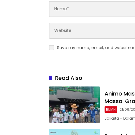
Save my name, email, and website in
Read Also
‎Animo Mas
Massal Gra
BUMN
21/06/2
Jakarta – Dala