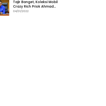
Tajir Banget, Koleksi Mobil
Crazy Rich Priok Ahmad
Sahroni Bikin Ngiler
04/01/2022