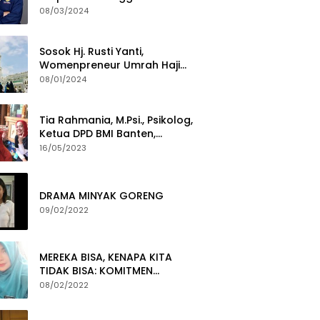
Termuda Periode 2024-2029
08/03/2024
Sosok Hj. Rusti Yanti,
Womenpreneur Umrah Haji
Yang Gigih Syiarkan Baitullah
08/01/2024
Tia Rahmania, M.Psi., Psikolog,
Ketua DPD BMI Banten,
membawa Program Layanan
16/05/2023
Pembuatan Dokumen
Kependudukan
DRAMA MINYAK GORENG
09/02/2022
MEREKA BISA, KENAPA KITA
TIDAK BISA: KOMITMEN
PEMBERANTASAN KORUPSI
08/02/2022