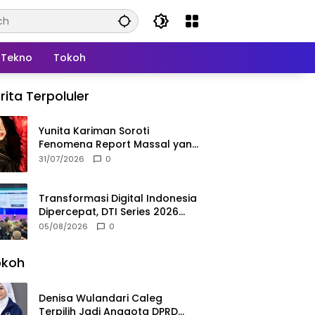
Tekno
Tokoh
rita Terpoluler
Yunita Kariman Soroti
Fenomena Report Massal yang
Mengintai Influencer, Ini
31/07/2026
0
Langkah Proteksi Akun yang
Perlu Diketahui
Transformasi Digital Indonesia
Dipercepat, DTI Series 2026
Resmi Digelar di Jakarta
05/08/2026
0
okoh
Denisa Wulandari Caleg
Terpilih Jadi Anggota DPRD