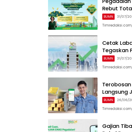
Pegadaian 
Rebut Tota
BUMN
31/07/2
Timredaksi.co
Cetak Laba
Tegaskan 
BUMN
31/07/2
Timredaksi.com, 
Terobosan 
Langsung 
BUMN
26/06/2
Timredaksi.com,
Gajian Tib