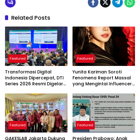
Related Posts
Featured
Featured
Transformasi Digital
Yunita Kariman Soroti
Indonesia Dipercepat, DTI
Fenomena Report Massal
Series 2026 Resmi Digelar
yang Mengintai Influencer,
di Jakarta
Ini Langkah Proteksi Akun
yang Perlu Diketahui
Featured
Featured
GAKESLAB Jakarta Dukung
Presiden Prabowo: Anak