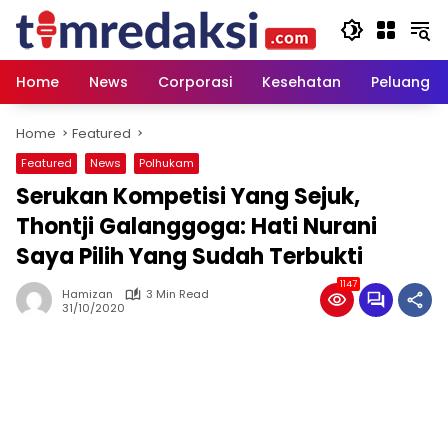
Skip
to
content
Home
News
Corporasi
Kesehatan
Peluang U
Home
Featured
Featured
News
Polhukam
Serukan Kompetisi Yang Sejuk,
Thontji Galanggoga: Hati Nurani
Saya Pilih Yang Sudah Terbukti
1147
Hamizan
3 Min Read
31/10/2020