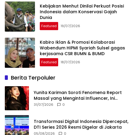
Kebijakan Menhut Dinilai Perkuat Posisi
Indonesia dalam Konservasi Gajah
Dunia
Featured
19/07/2026
Kabiro Iklan & Promosi Kolaborasi
Wabendum HIPMI Syariah Sulsel gagas
kerjasama CSR BUMN & BUMD
Featured
18/07/2026
Berita Terpoluler
Yunita Kariman Soroti Fenomena Report
Massal yang Mengintai Influencer, Ini
Langkah Proteksi Akun yang Perlu Diketahui
31/07/2026
0
Transformasi Digital Indonesia Dipercepat,
DTI Series 2026 Resmi Digelar di Jakarta
05/08/2026
0