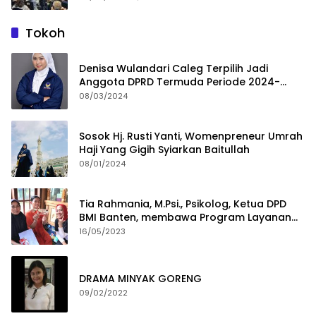
Tokoh
Denisa Wulandari Caleg Terpilih Jadi
Anggota DPRD Termuda Periode 2024-
2029
08/03/2024
Sosok Hj. Rusti Yanti, Womenpreneur Umrah
Haji Yang Gigih Syiarkan Baitullah
08/01/2024
Tia Rahmania, M.Psi., Psikolog, Ketua DPD
BMI Banten, membawa Program Layanan
Pembuatan Dokumen Kependudukan
16/05/2023
DRAMA MINYAK GORENG
09/02/2022