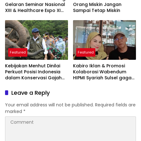
Gelaran Seminar Nasional
Orang Miskin Jangan
XIII & Healthcare Expo XI
Sampai Tetap Miskin
ARSSI 2026
Featured
Featured
Kebijakan Menhut Dinilai
Kabiro Iklan & Promosi
Perkuat Posisi Indonesia
Kolaborasi Wabendum
dalam Konservasi Gajah
HIPMI Syariah Sulsel gagas
Dunia
kerjasama CSR BUMN &
BUMD
Leave a Reply
Your email address will not be published.
Required fields are
marked
*