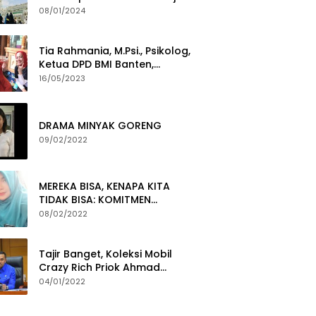
Yang Gigih Syiarkan Baitullah
08/01/2024
Tia Rahmania, M.Psi., Psikolog,
Ketua DPD BMI Banten,
membawa Program Layanan
16/05/2023
Pembuatan Dokumen
Kependudukan
DRAMA MINYAK GORENG
09/02/2022
MEREKA BISA, KENAPA KITA
TIDAK BISA: KOMITMEN
PEMBERANTASAN KORUPSI
08/02/2022
Tajir Banget, Koleksi Mobil
Crazy Rich Priok Ahmad
Sahroni Bikin Ngiler
04/01/2022