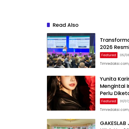
Read Also
Transformas
2026 Resmi
Featured
05/0
Timredaksi.com,
Yunita Kar
Mengintai I
Perlu Diket
Featured
31/0
Timredaksi.com,
GAKESLAB J