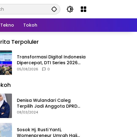
Tekno
Tokoh
rita Terpoluler
Transformasi Digital Indonesia
Dipercepat, DTI Series 2026
Resmi Digelar di Jakarta
05/08/2026
0
okoh
Denisa Wulandari Caleg
Terpilih Jadi Anggota DPRD
Termuda Periode 2024-2029
08/03/2024
Sosok Hj. Rusti Yanti,
Womenpreneur Umrah Haji