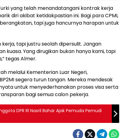
 Turki yang telah menandatangani kontrak kerja
ik diri akibat ketidakpastian ini. Bagi para CPMI,
eberangkatan, tapi juga hancurnya harapan untuk
ja, tapi justru seolah dipersulit. Jangan
nan kuasa. Yang dirugikan bukan hanya kami, tapi
a,” tegas Almer.
h melalui Kementerian Luar Negeri,
 BP2MI segera turun tangan. Mereka mendesak
 nyata untuk menyederhanakan proses visa serta
ransparan bagi semua calon pekerja.
: Anggota DPR RI Nasril Bahar Ajak Pemuda Pemudi