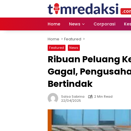
Skip
to
content
Home
News
Corporasi
Ke
Home
Featured
Featured
News
Ribuan Peluang Ke
Gagal, Pengusaha
Bertindak
Salsa Sabrina
2 Min Read
22/04/2025