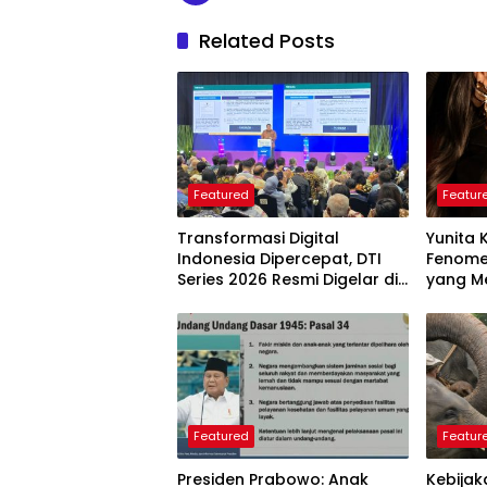
Related Posts
Featured
Featur
Transformasi Digital
Yunita 
Indonesia Dipercepat, DTI
Fenome
Series 2026 Resmi Digelar di
yang Me
Jakarta
Langkah
Perlu D
Featured
Featur
Presiden Prabowo: Anak
Kebijak