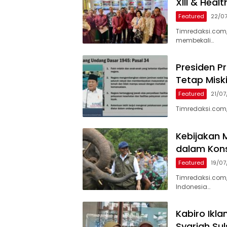
XIII & Heal
Featured
22/0
Timredaksi.com
membekali…
Presiden P
Tetap Misk
Featured
21/0
Timredaksi.com
Kebijakan M
dalam Kons
Featured
19/0
Timredaksi.com,
Indonesia…
Kabiro Ikl
Syariah Su