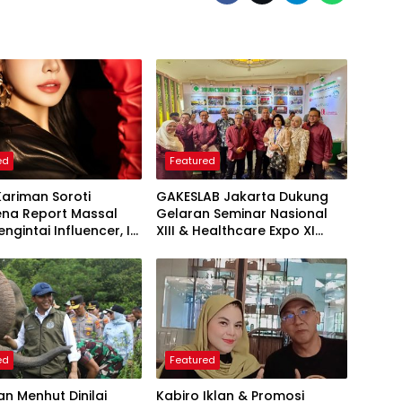
ed
Featured
Kariman Soroti
GAKESLAB Jakarta Dukung
na Report Massal
Gelaran Seminar Nasional
ngintai Influencer, Ini
XIII & Healthcare Expo XI
 Proteksi Akun yang
ARSSI 2026
iketahui
ed
Featured
an Menhut Dinilai
Kabiro Iklan & Promosi