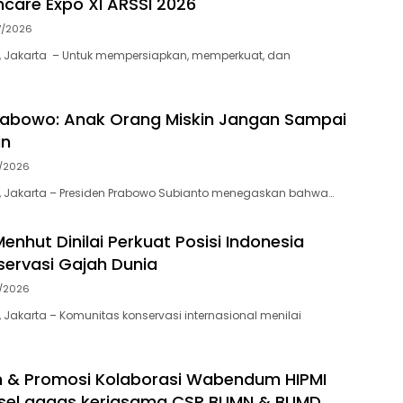
thcare Expo XI ARSSI 2026
7/2026
, Jakarta – Untuk mempersiapkan, memperkuat, dan
rabowo: Anak Orang Miskin Jangan Sampai
in
7/2026
, Jakarta – Presiden Prabowo Subianto menegaskan bahwa…
enhut Dinilai Perkuat Posisi Indonesia
ervasi Gajah Dunia
7/2026
 Jakarta – Komunitas konservasi internasional menilai
an & Promosi Kolaborasi Wabendum HIPMI
lsel gagas kerjasama CSR BUMN & BUMD