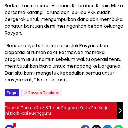
Sedangkan menurut Herman, Kelurahan Kemiri Muka
bersama Karang Taruna dan ibu-ibu PKK sudah
bergerak untuk mengumpulkan dana dan membuka
donatur bantuan demi meringankan beban keluarga
Rayyan.
“Rencananya bulan Juni atau Juli Rayyan akan
dioperasi di rumah sakit Fatmawati memakai
program BPJS, namun sebelum waktu operasi tentu
membutuhkan biaya untuk menopang keluarganya.
Dari situ kami mengetuk kepedulian semua unsur
masyarakat, ” kata Herman.
Tags:
Rayyan Dinakara
Disebut Terima Rp 3,8 T dari Program Kartu Pra Kerja,
Ini Klarifikasi Ruangguru
1