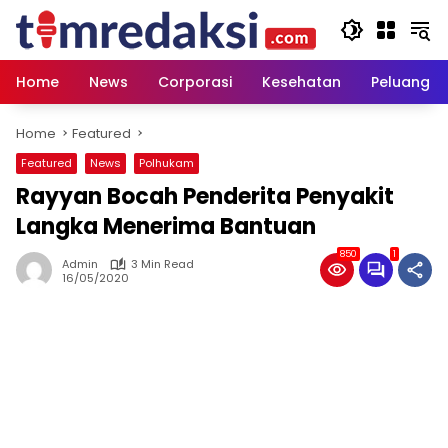
Skip
to
content
Home
News
Corporasi
Kesehatan
Peluang U
Home
Featured
Featured
News
Polhukam
Rayyan Bocah Penderita Penyakit
Langka Menerima Bantuan
850
1
Admin
3 Min Read
16/05/2020