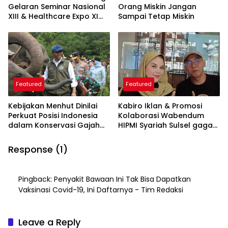
Gelaran Seminar Nasional
Orang Miskin Jangan
XIII & Healthcare Expo XI
Sampai Tetap Miskin
ARSSI 2026
Featured
Featured
Kebijakan Menhut Dinilai
Kabiro Iklan & Promosi
Perkuat Posisi Indonesia
Kolaborasi Wabendum
dalam Konservasi Gajah
HIPMI Syariah Sulsel gagas
Dunia
kerjasama CSR BUMN &
BUMD
Response (1)
Pingback:
Penyakit Bawaan Ini Tak Bisa Dapatkan
Vaksinasi Covid-19, Ini Daftarnya - Tim Redaksi
Leave a Reply