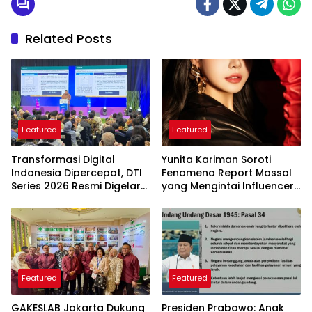
Related Posts
Featured
Featured
Transformasi Digital
Yunita Kariman Soroti
Indonesia Dipercepat, DTI
Fenomena Report Massal
Series 2026 Resmi Digelar
yang Mengintai Influencer,
di Jakarta
Ini Langkah Proteksi Akun
yang Perlu Diketahui
Featured
Featured
GAKESLAB Jakarta Dukung
Presiden Prabowo: Anak