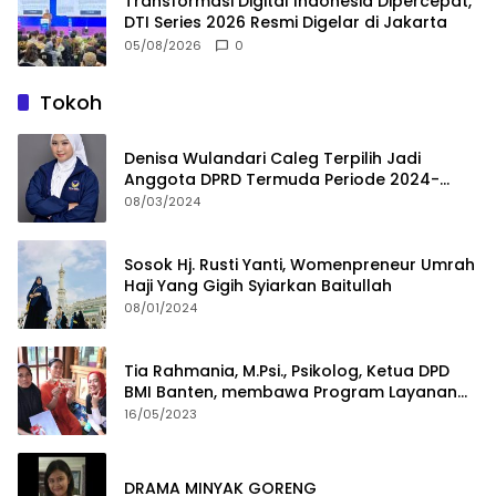
Transformasi Digital Indonesia Dipercepat,
DTI Series 2026 Resmi Digelar di Jakarta
05/08/2026
0
Tokoh
Denisa Wulandari Caleg Terpilih Jadi
Anggota DPRD Termuda Periode 2024-
2029
08/03/2024
Sosok Hj. Rusti Yanti, Womenpreneur Umrah
Haji Yang Gigih Syiarkan Baitullah
08/01/2024
Tia Rahmania, M.Psi., Psikolog, Ketua DPD
BMI Banten, membawa Program Layanan
Pembuatan Dokumen Kependudukan
16/05/2023
DRAMA MINYAK GORENG