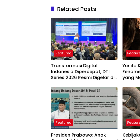
Related Posts
Featured
Featur
Transformasi Digital
Yunita 
Indonesia Dipercepat, DTI
Fenome
Series 2026 Resmi Digelar di
yang Me
Jakarta
Langkah
Perlu D
Featured
Featur
Presiden Prabowo: Anak
Kebijak