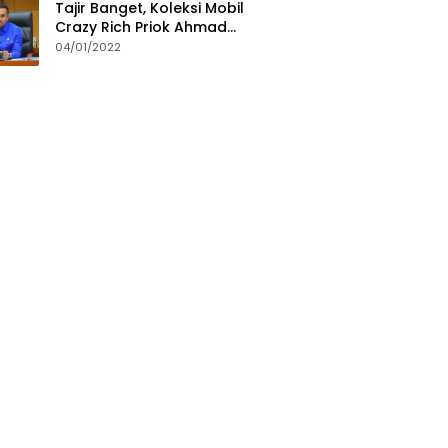
Tajir Banget, Koleksi Mobil
Crazy Rich Priok Ahmad
Sahroni Bikin Ngiler
04/01/2022