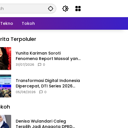
Tekno
Tokoh
rita Terpoluler
Yunita Kariman Soroti
Fenomena Report Massal yang
Mengintai Influencer, Ini
31/07/2026
0
Langkah Proteksi Akun yang
Perlu Diketahui
Transformasi Digital Indonesia
Dipercepat, DTI Series 2026
Resmi Digelar di Jakarta
05/08/2026
0
okoh
Denisa Wulandari Caleg
Terpilih Jadi Anggota DPRD