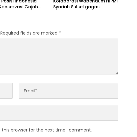
 Posisi Indonesia
Kolaborasi Wabendum HIPMI
Konservasi Gajah
Syariah Sulsel gagas
kerjasama CSR BUMN &
BUMD
Required fields are marked
*
 this browser for the next time I comment.