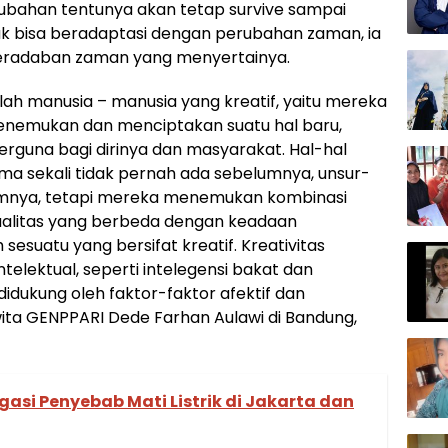
ubahan tentunya akan tetap survive sampai
k bisa beradaptasi dengan perubahan zaman, ia
 peradaban zaman yang menyertainya.
lah manusia – manusia yang kreatif, yaitu mereka
nemukan dan menciptakan suatu hal baru,
erguna bagi dirinya dan masyarakat. Hal-hal
sama sekali tidak pernah ada sebelumnya, unsur-
lumnya, tetapi mereka menemukan kombinasi
kualitas yang berbeda dengan keadaan
 sesuatu yang bersifat kreatif. Kreativitas
elektual, seperti intelegensi bakat dan
 didukung oleh faktor-faktor afektif dan
ita GENPPARI Dede Farhan Aulawi di Bandung,
gasi Penyebab Mati Listrik di Jakarta dan