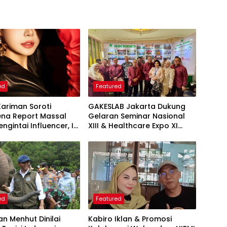
ed
Featured
Kariman Soroti
GAKESLAB Jakarta Dukung
na Report Massal
Gelaran Seminar Nasional
ngintai Influencer, Ini
XIII & Healthcare Expo XI
 Proteksi Akun yang
ARSSI 2026
iketahui
ed
Featured
an Menhut Dinilai
Kabiro Iklan & Promosi