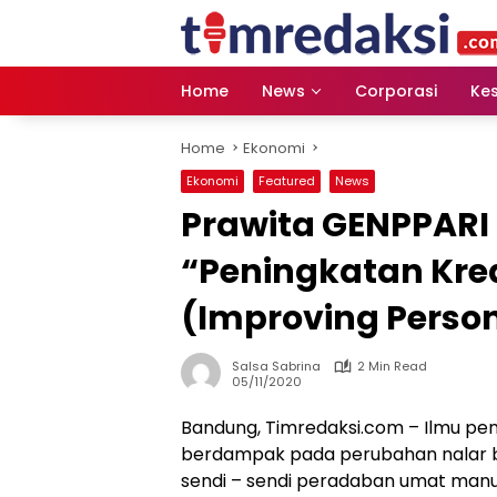
Skip
to
content
Home
News
Corporasi
Ke
Home
Ekonomi
Ekonomi
Featured
News
Prawita GENPPARI 
“Peningkatan Krea
(Improving Person
Salsa Sabrina
2 Min Read
05/11/2020
Bandung, Timredaksi.com – Ilmu pe
berdampak pada perubahan nalar ber
sendi – sendi peradaban umat man