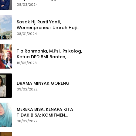
Termuda Periode 2024-2029
08/03/2024
Sosok Hj. Rusti Yanti,
Womenpreneur Umrah Haji
Yang Gigih Syiarkan Baitullah
08/01/2024
Tia Rahmania, M.Psi., Psikolog,
Ketua DPD BMI Banten,
membawa Program Layanan
16/05/2023
Pembuatan Dokumen
Kependudukan
DRAMA MINYAK GORENG
09/02/2022
MEREKA BISA, KENAPA KITA
TIDAK BISA: KOMITMEN
PEMBERANTASAN KORUPSI
08/02/2022