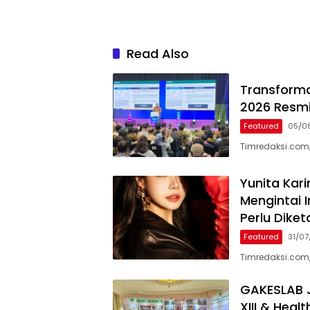
Read Also
Transformas
2026 Resmi
Featured
05/0
Timredaksi.com,
Yunita Kar
Mengintai I
Perlu Diket
Featured
31/0
Timredaksi.com,
GAKESLAB J
XIII & Heal