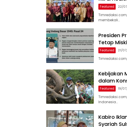
Featured
22/0
Timredaksi.com
membekali…
Presiden P
Tetap Misk
Featured
21/0
Timredaksi.com
Kebijakan M
dalam Kons
Featured
19/0
Timredaksi.com,
Indonesia…
Kabiro Ikl
Syariah Su