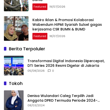
Featured
19/07/2026
Kabiro Iklan & Promosi Kolaborasi
Wabendum HIPMI Syariah Sulsel gagas
kerjasama CSR BUMN & BUMD
Featured
18/07/2026
Berita Terpoluler
Transformasi Digital Indonesia Dipercepat,
DTI Series 2026 Resmi Digelar di Jakarta
05/08/2026
0
Tokoh
Denisa Wulandari Caleg Terpilih Jadi
Anggota DPRD Termuda Periode 2024-
2029
08/03/2024