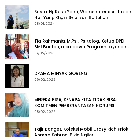
Sosok Hj. Rusti Yanti, Womenpreneur Umrah
Haji Yang Gigih Syiarkan Baitullah
08/01/2024
Tia Rahmania, M.Psi., Psikolog, Ketua DPD
BMI Banten, membawa Program Layanan
Pembuatan Dokumen Kependudukan
16/05/2023
DRAMA MINYAK GORENG
09/02/2022
MEREKA BISA, KENAPA KITA TIDAK BISA:
KOMITMEN PEMBERANTASAN KORUPSI
08/02/2022
Tajir Banget, Koleksi Mobil Crazy Rich Priok
Ahmad Sahroni Bikin Ngiler