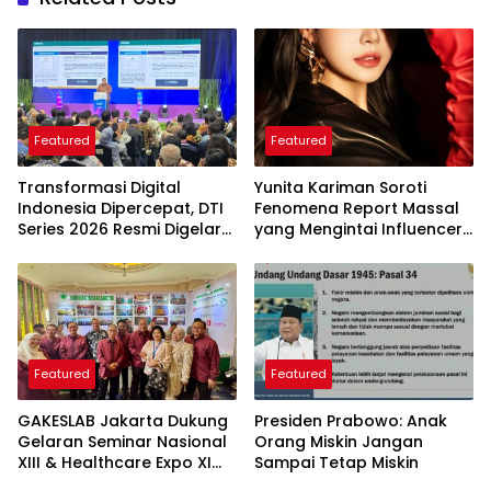
Featured
Featured
Transformasi Digital
Yunita Kariman Soroti
Indonesia Dipercepat, DTI
Fenomena Report Massal
Series 2026 Resmi Digelar
yang Mengintai Influencer,
di Jakarta
Ini Langkah Proteksi Akun
yang Perlu Diketahui
Featured
Featured
GAKESLAB Jakarta Dukung
Presiden Prabowo: Anak
Gelaran Seminar Nasional
Orang Miskin Jangan
XIII & Healthcare Expo XI
Sampai Tetap Miskin
ARSSI 2026