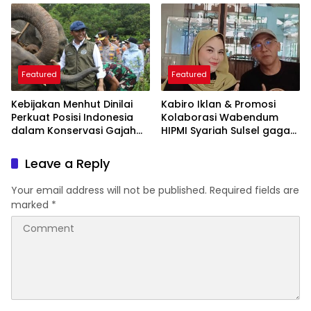
Featured
Featured
Kebijakan Menhut Dinilai
Kabiro Iklan & Promosi
Perkuat Posisi Indonesia
Kolaborasi Wabendum
dalam Konservasi Gajah
HIPMI Syariah Sulsel gagas
Dunia
kerjasama CSR BUMN &
BUMD
Leave a Reply
Your email address will not be published.
Required fields are
marked
*