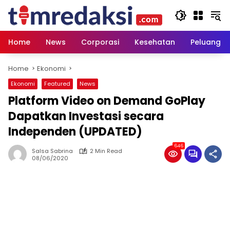
Skip
to
content
Home
News
Corporasi
Kesehatan
Peluang U
Home
Ekonomi
Ekonomi
Featured
News
Platform Video on Demand GoPlay
Dapatkan Investasi secara
Independen (UPDATED)
646
Salsa Sabrina
2 Min Read
08/06/2020