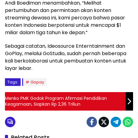
Andi Boediman menambahkan, “Melihat
pertumbuhan dan permintaan akan konten
streaming dewasa ini, kami percaya bahwa pasar
konten Indonesia berpotensi untuk mencapai $1
miliar dalam tiga tahun ke depan.”
Sebagai catatan, Ideosource Enterntainment dan
GoPlay, melalui GoStudio, sudah pernah beberapa
kali berkolaborasi untuk pembuatan konten untuk
layar lebar.
Tags:
Gopay
Menko PMK Godok Program Afirmasi Pendidikan
Keagamaan, Siapkan Rp 2,36 Triliun
Related Posts