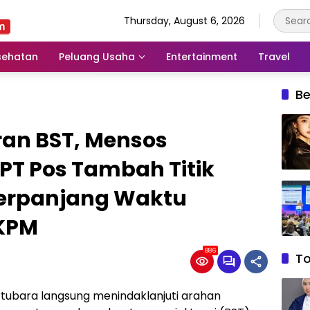
Thursday, August 6, 2026
sehatan
Peluang Usaha
Entertainment
Travel
Be
ran BST, Mensos
 PT Pos Tambah Titik
Perpanjang Waktu
KPM
886
T
Bartubara langsung menindaklanjuti arahan