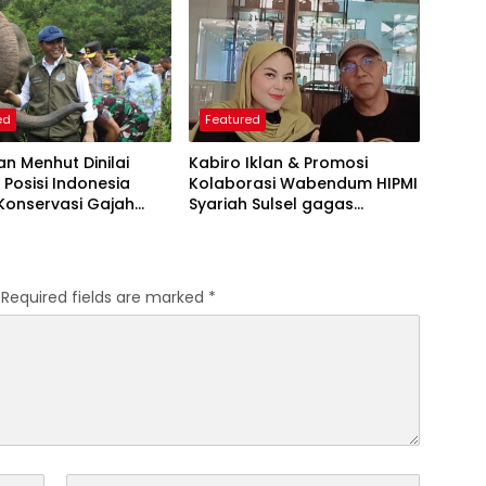
iketahui
ed
Featured
an Menhut Dinilai
Kabiro Iklan & Promosi
 Posisi Indonesia
Kolaborasi Wabendum HIPMI
Konservasi Gajah
Syariah Sulsel gagas
kerjasama CSR BUMN &
BUMD
Required fields are marked
*