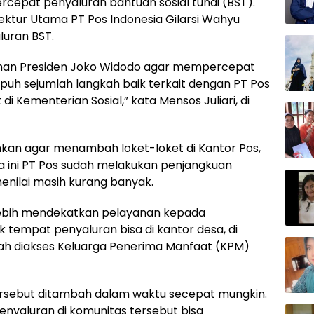
cepat penyaluran bantuan sosial tunai (BST).
tur Utama PT Pos Indonesia Gilarsi Wahyu
luran BST.
rahan Presiden Joko Widodo agar mempercepat
uh sejumlah langkah baik terkait dengan PT Pos
i Kementerian Sosial,” kata Mensos Juliari, di
kan agar menambah loket-loket di Kantor Pos,
ma ini PT Pos sudah melakukan penjangkuan
enilai masih kurang banyak.
lebih mendekatkan pelayanan kepada
empat penyaluran bisa di kantor desa, di
dah diakses Keluarga Penerima Manfaat (KPM)
 tersebut ditambah dalam waktu secepat mungkin.
enyaluran di komunitas tersebut bisa