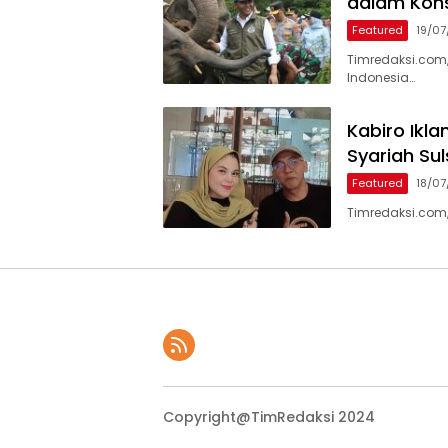
dalam Kons
Featured
19/0
Timredaksi.com,
Indonesia…
Kabiro Ikl
Syariah Su
Featured
18/0
Timredaksi.com,
Copyright@TimRedaksi 2024