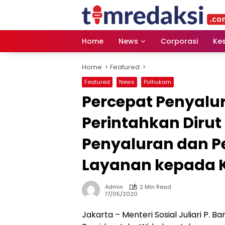
Skip
to
content
Home
News
Corporasi
Ke
Home
Featured
Featured
News
Polhukam
Percepat Penyalu
Perintahkan Dirut
Penyaluran dan 
Layanan kepada 
Admin
2 Min Read
17/05/2020
Jakarta – Menteri Sosial Juliari P. 