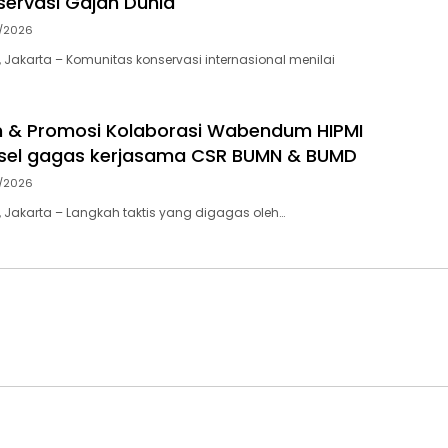
ervasi Gajah Dunia
7/2026
 Jakarta – Komunitas konservasi internasional menilai
an & Promosi Kolaborasi Wabendum HIPMI
lsel gagas kerjasama CSR BUMN & BUMD
7/2026
 Jakarta – Langkah taktis yang digagas oleh…