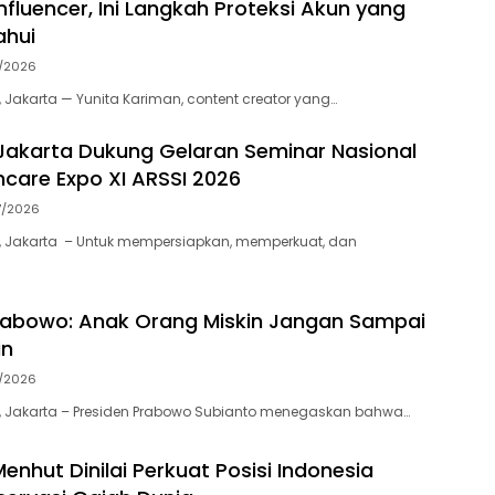
nfluencer, Ini Langkah Proteksi Akun yang
ahui
7/2026
 Jakarta — Yunita Kariman, content creator yang…
akarta Dukung Gelaran Seminar Nasional
thcare Expo XI ARSSI 2026
7/2026
, Jakarta – Untuk mempersiapkan, memperkuat, dan
rabowo: Anak Orang Miskin Jangan Sampai
in
7/2026
, Jakarta – Presiden Prabowo Subianto menegaskan bahwa…
enhut Dinilai Perkuat Posisi Indonesia