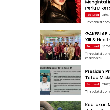
Mengintai I
Perlu Diket
Featured
31/0
Timredaksi.com,
GAKESLAB J
XIII & Heal
Featured
22/0
Timredaksi.com
membekali…
Presiden P
Tetap Misk
Featured
21/0
Timredaksi.com
Kebijakan M