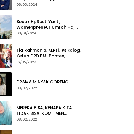
Termuda Periode 2024-2029
08/03/2024
Sosok Hj. Rusti Yanti,
Womenpreneur Umrah Haji
Yang Gigih Syiarkan Baitullah
08/01/2024
Tia Rahmania, M.Psi., Psikolog,
Ketua DPD BMI Banten,
membawa Program Layanan
16/05/2023
Pembuatan Dokumen
Kependudukan
DRAMA MINYAK GORENG
09/02/2022
MEREKA BISA, KENAPA KITA
TIDAK BISA: KOMITMEN
PEMBERANTASAN KORUPSI
08/02/2022