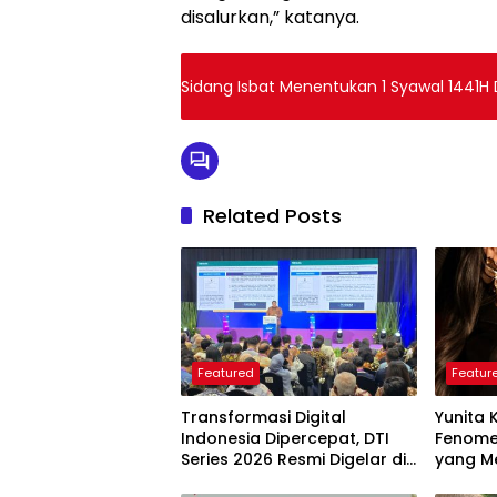
disalurkan,” katanya.
Sidang Isbat Menentukan 1 Syawal 1441H 
Related Posts
Featured
Featur
Transformasi Digital
Yunita 
Indonesia Dipercepat, DTI
Fenome
Series 2026 Resmi Digelar di
yang Me
Jakarta
Langkah