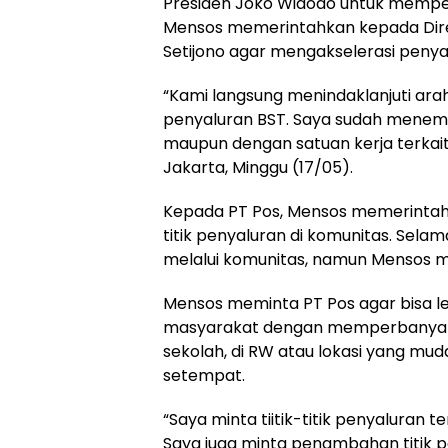
Presiden Joko Widodo untuk memper
Mensos memerintahkan kepada Direk
Setijono agar mengakselerasi penya
“Kami langsung menindaklanjuti a
penyaluran BST. Saya sudah menemp
maupun dengan satuan kerja terkait d
Jakarta, Minggu (17/05).
Kepada PT Pos, Mensos memerintah
titik penyaluran di komunitas. Sela
melalui komunitas, namun Mensos m
Mensos meminta PT Pos agar bisa 
masyarakat dengan memperbanyak t
sekolah, di RW atau lokasi yang mu
setempat.
“Saya minta tiitik-titik penyaluran
Saya juga minta penambahan titik p