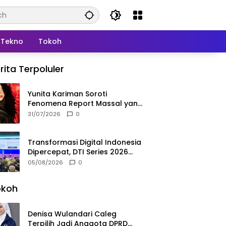
Tekno
Tokoh
rita Terpoluler
Yunita Kariman Soroti
Fenomena Report Massal yang
Mengintai Influencer, Ini
31/07/2026
0
Langkah Proteksi Akun yang
Perlu Diketahui
Transformasi Digital Indonesia
Dipercepat, DTI Series 2026
Resmi Digelar di Jakarta
05/08/2026
0
okoh
Denisa Wulandari Caleg
Terpilih Jadi Anggota DPRD