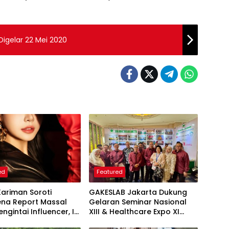
Digelar 22 Mei 2020
ed
Featured
Kariman Soroti
GAKESLAB Jakarta Dukung
na Report Massal
Gelaran Seminar Nasional
ngintai Influencer, Ini
XIII & Healthcare Expo XI
 Proteksi Akun yang
ARSSI 2026