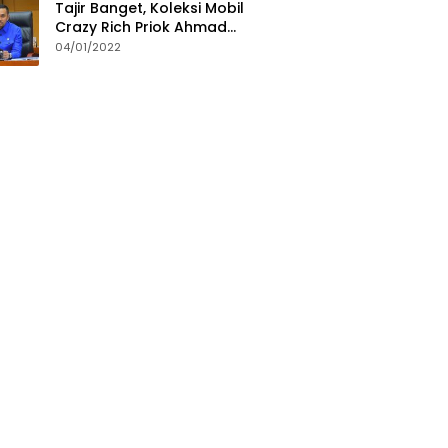
Tajir Banget, Koleksi Mobil
Crazy Rich Priok Ahmad
Sahroni Bikin Ngiler
04/01/2022