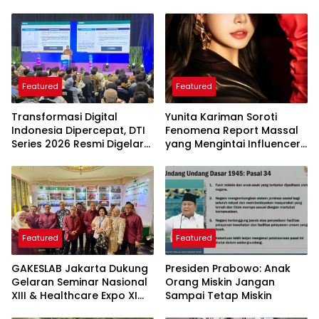
Featured
Featured
Transformasi Digital
Yunita Kariman Soroti
Indonesia Dipercepat, DTI
Fenomena Report Massal
Series 2026 Resmi Digelar
yang Mengintai Influencer,
di Jakarta
Ini Langkah Proteksi Akun
yang Perlu Diketahui
Featured
Featured
GAKESLAB Jakarta Dukung
Presiden Prabowo: Anak
Gelaran Seminar Nasional
Orang Miskin Jangan
XIII & Healthcare Expo XI
Sampai Tetap Miskin
ARSSI 2026