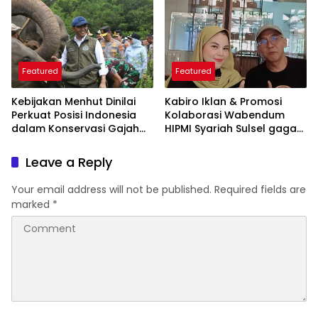
Featured
Featured
Kebijakan Menhut Dinilai
Kabiro Iklan & Promosi
Perkuat Posisi Indonesia
Kolaborasi Wabendum
dalam Konservasi Gajah
HIPMI Syariah Sulsel gagas
Dunia
kerjasama CSR BUMN &
BUMD
Leave a Reply
Your email address will not be published.
Required fields are
marked
*