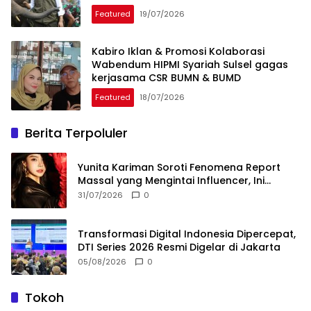
Featured
19/07/2026
Kabiro Iklan & Promosi Kolaborasi
Wabendum HIPMI Syariah Sulsel gagas
kerjasama CSR BUMN & BUMD
Featured
18/07/2026
Berita Terpoluler
Yunita Kariman Soroti Fenomena Report
Massal yang Mengintai Influencer, Ini
Langkah Proteksi Akun yang Perlu Diketahui
31/07/2026
0
Transformasi Digital Indonesia Dipercepat,
DTI Series 2026 Resmi Digelar di Jakarta
05/08/2026
0
Tokoh