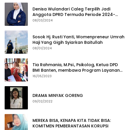
Denisa Wulandari Caleg Terpilih Jadi
Anggota DPRD Termuda Periode 2024-
2029
08/03/2024
Sosok Hj. Rusti Yanti, Womenpreneur Umrah
Haji Yang Gigih Syiarkan Baitullah
08/01/2024
Tia Rahmania, M.Psi., Psikolog, Ketua DPD
BMI Banten, membawa Program Layanan
Pembuatan Dokumen Kependudukan
16/05/2023
DRAMA MINYAK GORENG
09/02/2022
MEREKA BISA, KENAPA KITA TIDAK BISA:
KOMITMEN PEMBERANTASAN KORUPSI