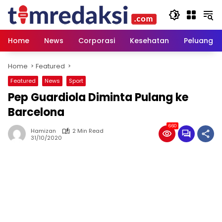
Skip
to
content
Home
News
Corporasi
Kesehatan
Peluang U
Home
Featured
Featured
News
Sport
Pep Guardiola Diminta Pulang ke
Barcelona
660
Hamizan
2 Min Read
31/10/2020