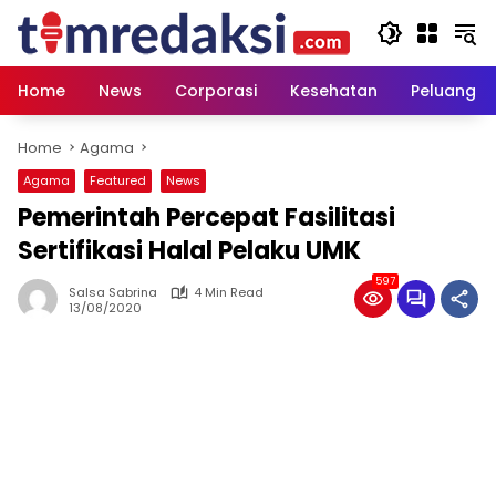
Skip
to
content
Home
News
Corporasi
Kesehatan
Peluang U
Home
Agama
Agama
Featured
News
Pemerintah Percepat Fasilitasi
Sertifikasi Halal Pelaku UMK
597
Salsa Sabrina
4 Min Read
13/08/2020