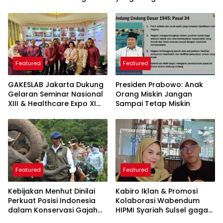
di Jakarta
Ini Langkah Proteksi Akun
yang Perlu Diketahui
Featured
Featured
GAKESLAB Jakarta Dukung
Presiden Prabowo: Anak
Gelaran Seminar Nasional
Orang Miskin Jangan
XIII & Healthcare Expo XI
Sampai Tetap Miskin
ARSSI 2026
Featured
Featured
Kebijakan Menhut Dinilai
Kabiro Iklan & Promosi
Perkuat Posisi Indonesia
Kolaborasi Wabendum
dalam Konservasi Gajah
HIPMI Syariah Sulsel gagas
Dunia
kerjasama CSR BUMN &