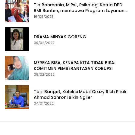
Tia Rahmania, M.Psi., Psikolog, Ketua DPD
BMI Banten, membawa Program Layanan
Pembuatan Dokumen Kependudukan
16/05/2023
DRAMA MINYAK GORENG
09/02/2022
MEREKA BISA, KENAPA KITA TIDAK BISA:
KOMITMEN PEMBERANTASAN KORUPSI
08/02/2022
Tajir Banget, Koleksi Mobil Crazy Rich Priok
Ahmad Sahroni Bikin Ngiler
04/01/2022