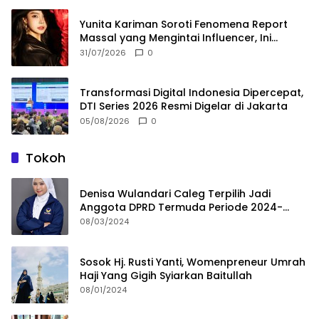
Yunita Kariman Soroti Fenomena Report
Massal yang Mengintai Influencer, Ini
Langkah Proteksi Akun yang Perlu Diketahui
31/07/2026
0
Transformasi Digital Indonesia Dipercepat,
DTI Series 2026 Resmi Digelar di Jakarta
05/08/2026
0
Tokoh
Denisa Wulandari Caleg Terpilih Jadi
Anggota DPRD Termuda Periode 2024-
2029
08/03/2024
Sosok Hj. Rusti Yanti, Womenpreneur Umrah
Haji Yang Gigih Syiarkan Baitullah
08/01/2024