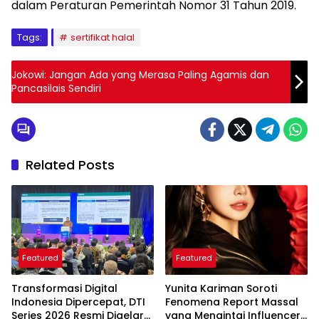
dalam Peraturan Pemerintah Nomor 31 Tahun 2019.
Tags:
sertifikat halal
Jokowi: Jangan Ada yang Merasa Paling Agamis dan
Pancasilais Sendiri
Related Posts
Featured
Featured
Transformasi Digital
Yunita Kariman Soroti
Indonesia Dipercepat, DTI
Fenomena Report Massal
Series 2026 Resmi Digelar
yang Mengintai Influencer,