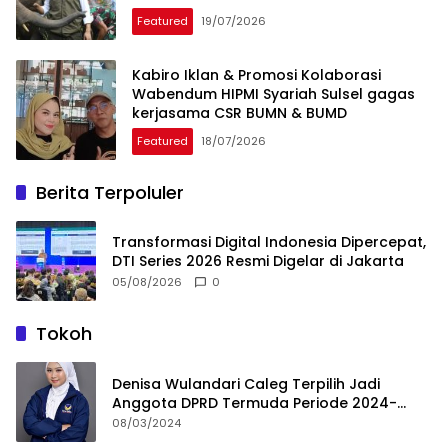
Featured
19/07/2026
Kabiro Iklan & Promosi Kolaborasi
Wabendum HIPMI Syariah Sulsel gagas
kerjasama CSR BUMN & BUMD
Featured
18/07/2026
Berita Terpoluler
Transformasi Digital Indonesia Dipercepat,
DTI Series 2026 Resmi Digelar di Jakarta
05/08/2026
0
Tokoh
Denisa Wulandari Caleg Terpilih Jadi
Anggota DPRD Termuda Periode 2024-
2029
08/03/2024