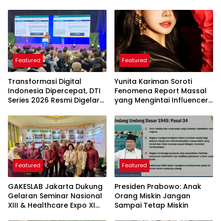
Featured
Featured
Transformasi Digital
Yunita Kariman Soroti
Indonesia Dipercepat, DTI
Fenomena Report Massal
Series 2026 Resmi Digelar
yang Mengintai Influencer,
di Jakarta
Ini Langkah Proteksi Akun
yang Perlu Diketahui
Featured
Featured
GAKESLAB Jakarta Dukung
Presiden Prabowo: Anak
Gelaran Seminar Nasional
Orang Miskin Jangan
XIII & Healthcare Expo XI
Sampai Tetap Miskin
ARSSI 2026