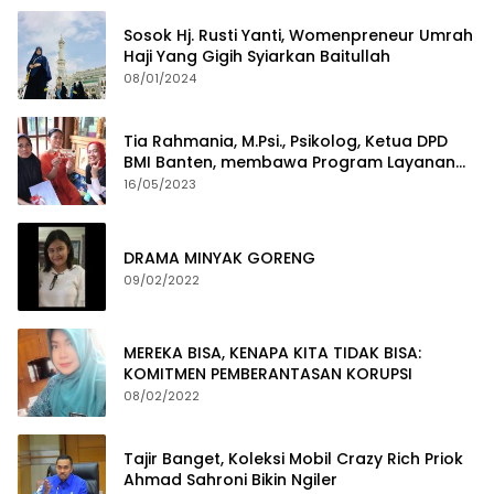
Sosok Hj. Rusti Yanti, Womenpreneur Umrah
Haji Yang Gigih Syiarkan Baitullah
08/01/2024
Tia Rahmania, M.Psi., Psikolog, Ketua DPD
BMI Banten, membawa Program Layanan
Pembuatan Dokumen Kependudukan
16/05/2023
DRAMA MINYAK GORENG
09/02/2022
MEREKA BISA, KENAPA KITA TIDAK BISA:
KOMITMEN PEMBERANTASAN KORUPSI
08/02/2022
Tajir Banget, Koleksi Mobil Crazy Rich Priok
Ahmad Sahroni Bikin Ngiler