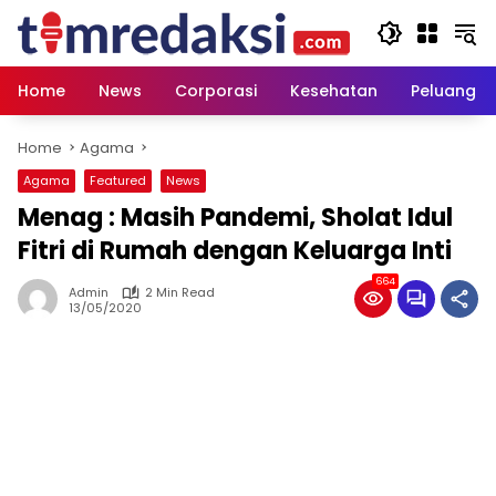
Skip
to
content
Home
News
Corporasi
Kesehatan
Peluang U
Home
Agama
Agama
Featured
News
Menag : Masih Pandemi, Sholat Idul
Fitri di Rumah dengan Keluarga Inti
664
Admin
2 Min Read
13/05/2020