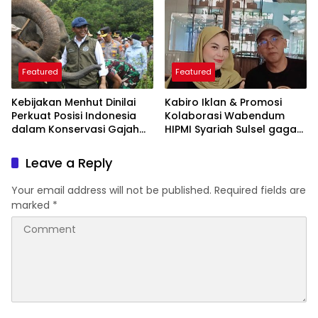
Featured
Featured
Kebijakan Menhut Dinilai
Kabiro Iklan & Promosi
Perkuat Posisi Indonesia
Kolaborasi Wabendum
dalam Konservasi Gajah
HIPMI Syariah Sulsel gagas
Dunia
kerjasama CSR BUMN &
BUMD
Leave a Reply
Your email address will not be published.
Required fields are
marked
*