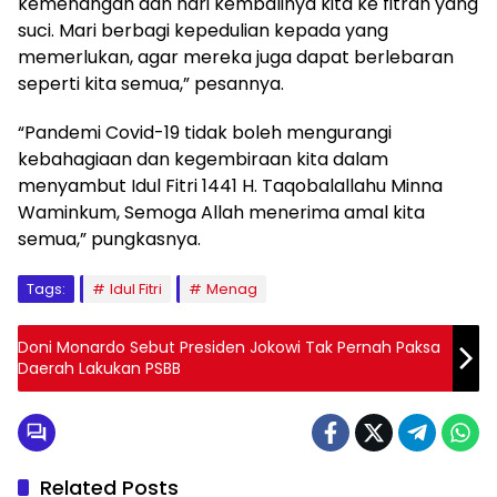
kemenangan dan hari kembalinya kita ke fitrah yang
suci. Mari berbagi kepedulian kepada yang
memerlukan, agar mereka juga dapat berlebaran
seperti kita semua,” pesannya.
“Pandemi Covid-19 tidak boleh mengurangi
kebahagiaan dan kegembiraan kita dalam
menyambut Idul Fitri 1441 H. Taqobalallahu Minna
Waminkum, Semoga Allah menerima amal kita
semua,” pungkasnya.
Tags:
Idul Fitri
Menag
Doni Monardo Sebut Presiden Jokowi Tak Pernah Paksa
Daerah Lakukan PSBB
Related Posts