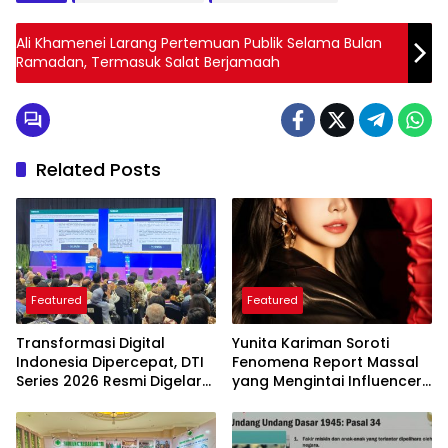
Ali Khamenei Larang Pertemuan Publik Selama Bulan
Ramadan, Termasuk Salat Berjamaah
Related Posts
Featured
Featured
Transformasi Digital
Yunita Kariman Soroti
Indonesia Dipercepat, DTI
Fenomena Report Massal
Series 2026 Resmi Digelar
yang Mengintai Influencer,
di Jakarta
Ini Langkah Proteksi Akun
yang Perlu Diketahui