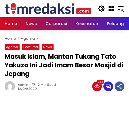
Skip
to
content
Home
News
Corporasi
Kesehatan
Peluang U
Home
Agama
Agama
Featured
News
Masuk Islam, Mantan Tukang Tato
Yakuza Ini Jadi Imam Besar Masjid di
Jepang
754
Admin
2 Min Read
12/04/2020