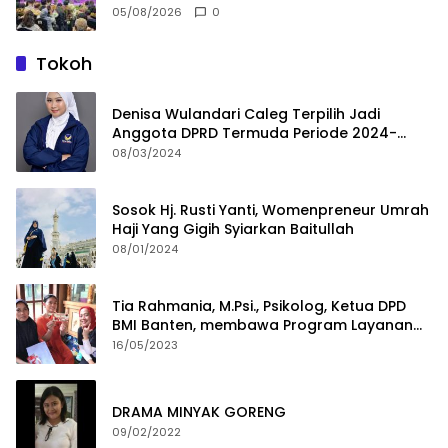
05/08/2026
0
Tokoh
Denisa Wulandari Caleg Terpilih Jadi
Anggota DPRD Termuda Periode 2024-
2029
08/03/2024
Sosok Hj. Rusti Yanti, Womenpreneur Umrah
Haji Yang Gigih Syiarkan Baitullah
08/01/2024
Tia Rahmania, M.Psi., Psikolog, Ketua DPD
BMI Banten, membawa Program Layanan
Pembuatan Dokumen Kependudukan
16/05/2023
DRAMA MINYAK GORENG
09/02/2022