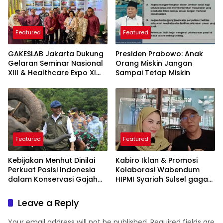
Featured
Featured
GAKESLAB Jakarta Dukung
Presiden Prabowo: Anak
Gelaran Seminar Nasional
Orang Miskin Jangan
XIII & Healthcare Expo XI
Sampai Tetap Miskin
ARSSI 2026
Featured
Featured
Kebijakan Menhut Dinilai
Kabiro Iklan & Promosi
Perkuat Posisi Indonesia
Kolaborasi Wabendum
dalam Konservasi Gajah
HIPMI Syariah Sulsel gagas
Dunia
kerjasama CSR BUMN &
BUMD
Leave a Reply
Your email address will not be published.
Required fields are