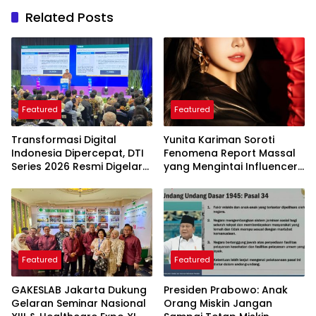
Related Posts
Featured
Featured
Transformasi Digital
Yunita Kariman Soroti
Indonesia Dipercepat, DTI
Fenomena Report Massal
Series 2026 Resmi Digelar
yang Mengintai Influencer,
di Jakarta
Ini Langkah Proteksi Akun
yang Perlu Diketahui
Featured
Featured
GAKESLAB Jakarta Dukung
Presiden Prabowo: Anak
Gelaran Seminar Nasional
Orang Miskin Jangan