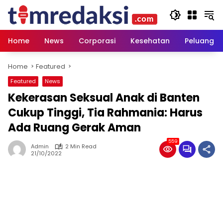
Skip
to
content
Home
News
Corporasi
Kesehatan
Peluang U
Home
Featured
Featured
News
Kekerasan Seksual Anak di Banten
Cukup Tinggi, Tia Rahmania: Harus
Ada Ruang Gerak Aman
559
Admin
2 Min Read
21/10/2022