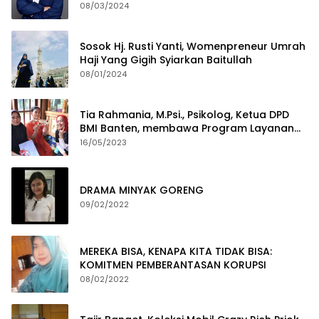
2029
08/03/2024
Sosok Hj. Rusti Yanti, Womenpreneur Umrah
Haji Yang Gigih Syiarkan Baitullah
08/01/2024
Tia Rahmania, M.Psi., Psikolog, Ketua DPD
BMI Banten, membawa Program Layanan
Pembuatan Dokumen Kependudukan
16/05/2023
DRAMA MINYAK GORENG
09/02/2022
MEREKA BISA, KENAPA KITA TIDAK BISA:
KOMITMEN PEMBERANTASAN KORUPSI
08/02/2022