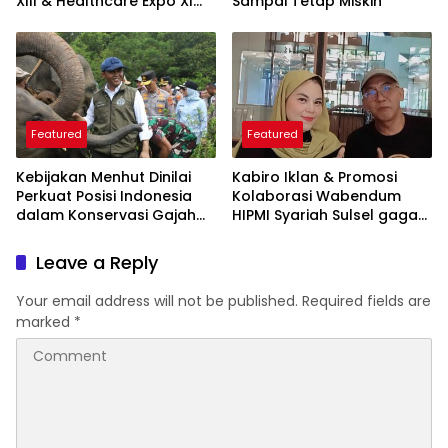
XIII & Healthcare Expo XI
Sampai Tetap Miskin
ARSSI 2026
Featured
Featured
Kebijakan Menhut Dinilai
Kabiro Iklan & Promosi
Perkuat Posisi Indonesia
Kolaborasi Wabendum
dalam Konservasi Gajah
HIPMI Syariah Sulsel gagas
Dunia
kerjasama CSR BUMN &
BUMD
Leave a Reply
Your email address will not be published.
Required fields are
marked
*