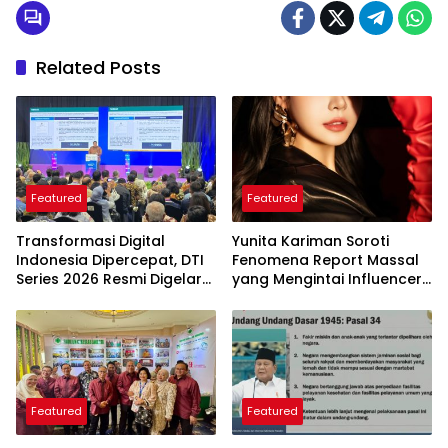
Related Posts
Featured
Featured
Transformasi Digital
Yunita Kariman Soroti
Indonesia Dipercepat, DTI
Fenomena Report Massal
Series 2026 Resmi Digelar
yang Mengintai Influencer,
di Jakarta
Ini Langkah Proteksi Akun
yang Perlu Diketahui
Featured
Featured