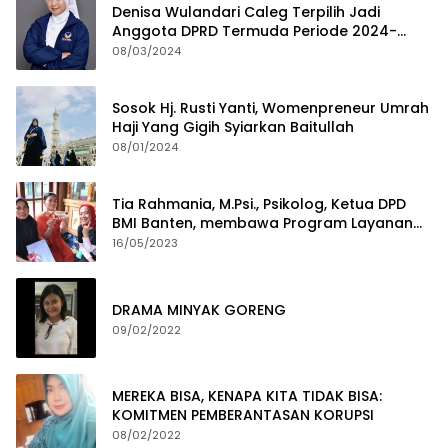
Denisa Wulandari Caleg Terpilih Jadi
Anggota DPRD Termuda Periode 2024-
2029
08/03/2024
Sosok Hj. Rusti Yanti, Womenpreneur Umrah
Haji Yang Gigih Syiarkan Baitullah
08/01/2024
Tia Rahmania, M.Psi., Psikolog, Ketua DPD
BMI Banten, membawa Program Layanan
Pembuatan Dokumen Kependudukan
16/05/2023
DRAMA MINYAK GORENG
09/02/2022
MEREKA BISA, KENAPA KITA TIDAK BISA:
KOMITMEN PEMBERANTASAN KORUPSI
08/02/2022