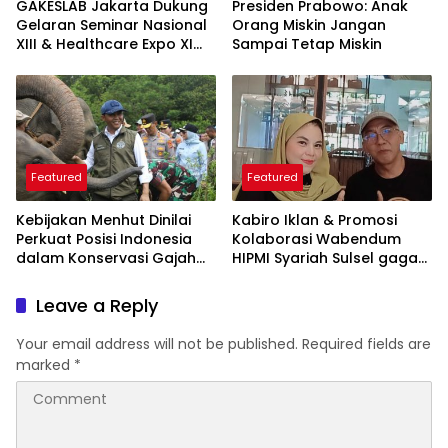
GAKESLAB Jakarta Dukung
Presiden Prabowo: Anak
Gelaran Seminar Nasional
Orang Miskin Jangan
XIII & Healthcare Expo XI
Sampai Tetap Miskin
ARSSI 2026
Featured
Featured
Kebijakan Menhut Dinilai
Kabiro Iklan & Promosi
Perkuat Posisi Indonesia
Kolaborasi Wabendum
dalam Konservasi Gajah
HIPMI Syariah Sulsel gagas
Dunia
kerjasama CSR BUMN &
BUMD
Leave a Reply
Your email address will not be published.
Required fields are
marked
*