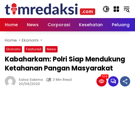
Skip
to
content
Home
News
Corporasi
Kesehatan
Peluang U
Home
Ekonomi
Ekonomi
Featured
News
Kabaharkam: Polri Siap Mendukung
Ketahanan Pangan Masyarakat
539
Salsa Sabrina
3 Min Read
20/06/2020