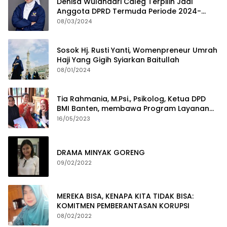
Denisa Wulandari Caleg Terpilih Jadi
Anggota DPRD Termuda Periode 2024-
2029
08/03/2024
Sosok Hj. Rusti Yanti, Womenpreneur Umrah
Haji Yang Gigih Syiarkan Baitullah
08/01/2024
Tia Rahmania, M.Psi., Psikolog, Ketua DPD
BMI Banten, membawa Program Layanan
Pembuatan Dokumen Kependudukan
16/05/2023
DRAMA MINYAK GORENG
09/02/2022
MEREKA BISA, KENAPA KITA TIDAK BISA:
KOMITMEN PEMBERANTASAN KORUPSI
08/02/2022