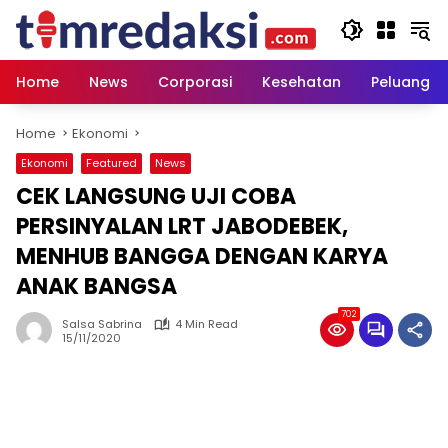
Skip
to
content
Home
News
Corporasi
Kesehatan
Peluang U
Home
Ekonomi
Ekonomi
Featured
News
CEK LANGSUNG UJI COBA
PERSINYALAN LRT JABODEBEK,
MENHUB BANGGA DENGAN KARYA
ANAK BANGSA
702
Salsa Sabrina
4 Min Read
15/11/2020