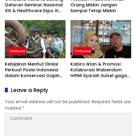
Gelaran Seminar Nasional
Orang Miskin Jangan
XIII & Healthcare Expo XI
Sampai Tetap Miskin
ARSSI 2026
Featured
Featured
Kebijakan Menhut Dinilai
Kabiro Iklan & Promosi
Perkuat Posisi Indonesia
Kolaborasi Wabendum
dalam Konservasi Gajah
HIPMI Syariah Sulsel gagas
Dunia
kerjasama CSR BUMN &
BUMD
Leave a Reply
Your email address will not be published.
Required fields are
marked
*