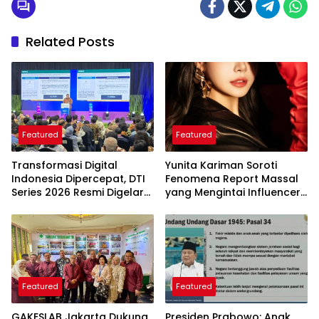
Related Posts
Featured
Featured
Transformasi Digital
Yunita Kariman Soroti
Indonesia Dipercepat, DTI
Fenomena Report Massal
Series 2026 Resmi Digelar
yang Mengintai Influencer,
di Jakarta
Ini Langkah Proteksi Akun
yang Perlu Diketahui
Featured
Featured
GAKESLAB Jakarta Dukung
Presiden Prabowo: Anak