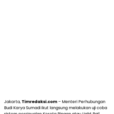
Jakarta,
Timredaksi.com
– Menteri Perhubungan
Budi Karya Sumadi ikut langsung melakukan uji coba
sistem persinyalan Kereta Ringan atau Light Rail