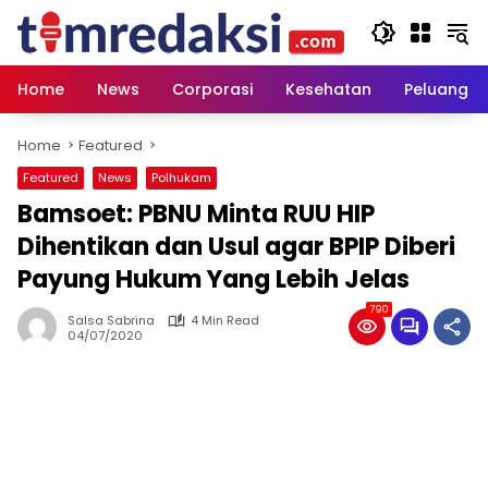
Skip
to
content
Home
News
Corporasi
Kesehatan
Peluang U
Home
Featured
Featured
News
Polhukam
Bamsoet: PBNU Minta RUU HIP
Dihentikan dan Usul agar BPIP Diberi
Payung Hukum Yang Lebih Jelas
790
Salsa Sabrina
4 Min Read
04/07/2020