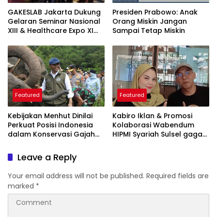
GAKESLAB Jakarta Dukung
Presiden Prabowo: Anak
Gelaran Seminar Nasional
Orang Miskin Jangan
XIII & Healthcare Expo XI
Sampai Tetap Miskin
ARSSI 2026
Featured
Featured
Kebijakan Menhut Dinilai
Kabiro Iklan & Promosi
Perkuat Posisi Indonesia
Kolaborasi Wabendum
dalam Konservasi Gajah
HIPMI Syariah Sulsel gagas
Dunia
kerjasama CSR BUMN &
BUMD
Leave a Reply
Your email address will not be published.
Required fields are
marked
*