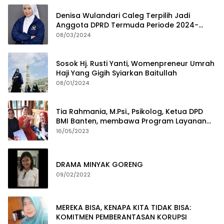
Denisa Wulandari Caleg Terpilih Jadi
Anggota DPRD Termuda Periode 2024-
2029
08/03/2024
Sosok Hj. Rusti Yanti, Womenpreneur Umrah
Haji Yang Gigih Syiarkan Baitullah
08/01/2024
Tia Rahmania, M.Psi., Psikolog, Ketua DPD
BMI Banten, membawa Program Layanan
Pembuatan Dokumen Kependudukan
16/05/2023
DRAMA MINYAK GORENG
09/02/2022
MEREKA BISA, KENAPA KITA TIDAK BISA:
KOMITMEN PEMBERANTASAN KORUPSI