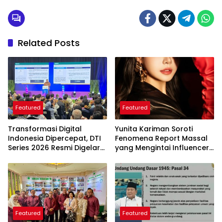
Related Posts
Featured
Featured
Transformasi Digital
Yunita Kariman Soroti
Indonesia Dipercepat, DTI
Fenomena Report Massal
Series 2026 Resmi Digelar
yang Mengintai Influencer,
di Jakarta
Ini Langkah Proteksi Akun
yang Perlu Diketahui
Featured
Featured