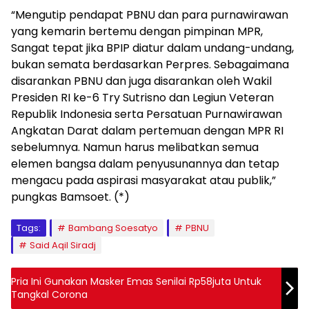
“Mengutip pendapat PBNU dan para purnawirawan
yang kemarin bertemu dengan pimpinan MPR,
Sangat tepat jika BPIP diatur dalam undang-undang,
bukan semata berdasarkan Perpres. Sebagaimana
disarankan PBNU dan juga disarankan oleh Wakil
Presiden RI ke-6 Try Sutrisno dan Legiun Veteran
Republik Indonesia serta Persatuan Purnawirawan
Angkatan Darat dalam pertemuan dengan MPR RI
sebelumnya. Namun harus melibatkan semua
elemen bangsa dalam penyusunannya dan tetap
mengacu pada aspirasi masyarakat atau publik,”
pungkas Bamsoet. (*)
Tags:
Bambang Soesatyo
PBNU
Said Aqil Siradj
Pria Ini Gunakan Masker Emas Senilai Rp58juta Untuk
Tangkal Corona