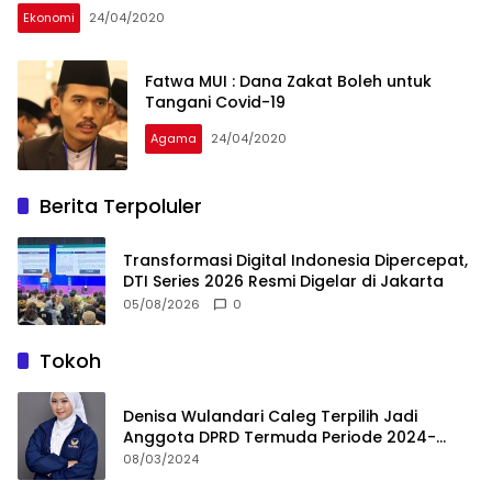
Ekonomi
24/04/2020
Fatwa MUI : Dana Zakat Boleh untuk
Tangani Covid-19
Agama
24/04/2020
Berita Terpoluler
Transformasi Digital Indonesia Dipercepat,
DTI Series 2026 Resmi Digelar di Jakarta
05/08/2026
0
Tokoh
Denisa Wulandari Caleg Terpilih Jadi
Anggota DPRD Termuda Periode 2024-
2029
08/03/2024