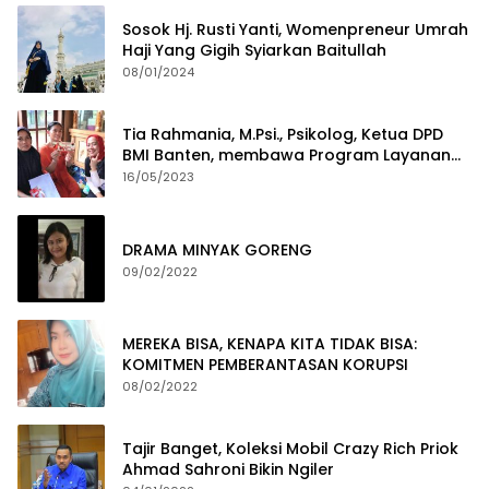
Sosok Hj. Rusti Yanti, Womenpreneur Umrah
Haji Yang Gigih Syiarkan Baitullah
08/01/2024
Tia Rahmania, M.Psi., Psikolog, Ketua DPD
BMI Banten, membawa Program Layanan
Pembuatan Dokumen Kependudukan
16/05/2023
DRAMA MINYAK GORENG
09/02/2022
MEREKA BISA, KENAPA KITA TIDAK BISA:
KOMITMEN PEMBERANTASAN KORUPSI
08/02/2022
Tajir Banget, Koleksi Mobil Crazy Rich Priok
Ahmad Sahroni Bikin Ngiler